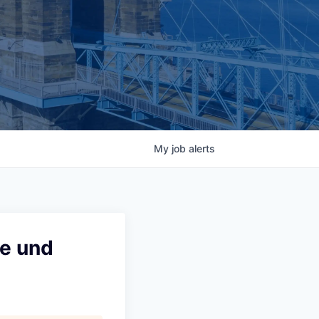
My
job
alerts
te und