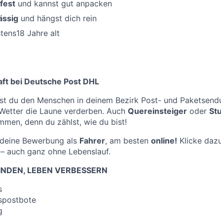
fest
und kannst gut anpacken
ässig
und hängst dich rein
tens18 Jahre alt
raft bei Deutsche Post DHL
st du den Menschen in deinem Bezirk Post- und Paketsendu
 Wetter die Laune verderben. Auch
Quereinsteiger
oder
St
mmen, denn du zählst, wie du bist!
f deine Bewerbung als
Fahrer
, am besten
online!
Klicke dazu
– auch ganz ohne Lebenslauf.
NDEN, LEBEN VERBESSERN
s
spostbote
g