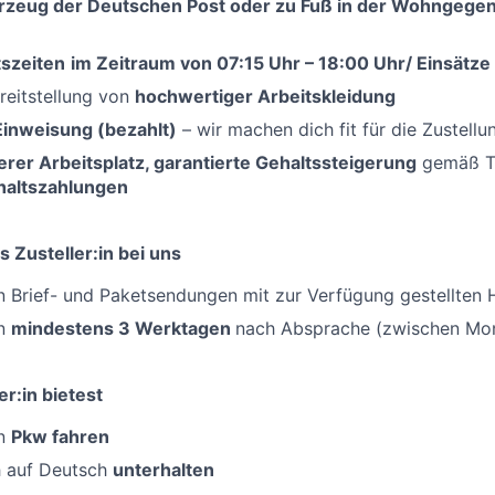
rzeug der Deutschen Post oder zu Fuß in der Wohngegen
tszeiten
im Zeitraum von 07:15 Uhr – 18:00 Uhr/ Einsätz
reitstellung von
hochwertiger Arbeitskleidung
Einweisung (bezahlt)
– wir machen dich fit für die Zustellu
erer Arbeitsplatz, garantierte Gehaltssteigerung
gemäß Ta
haltszahlungen
 Zusteller:in bei uns
 Brief- und Paketsendungen mit zur Verfügung gestellten H
an
mindestens 3 Werktagen
nach Absprache (zwischen Mo
er:in bietest
en
Pkw fahren
h auf Deutsch
unterhalten