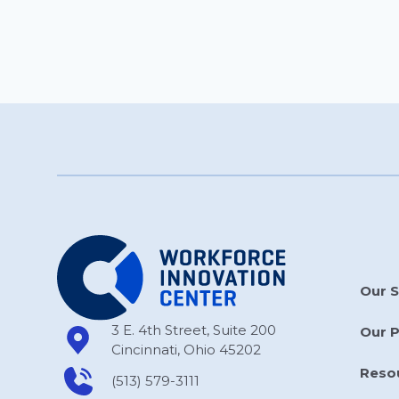
Our S
3 E. 4th Street, Suite 200
Our 
Cincinnati, Ohio 45202
Reso
(513) 579-3111