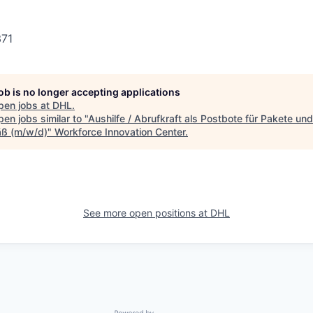
371
job is no longer accepting applications
pen jobs at
DHL
.
en jobs similar to "
Aushilfe / Abrufkraft als Postbote für Pakete und 
ß (m/w/d)
"
Workforce Innovation Center
.
See more open positions at
DHL