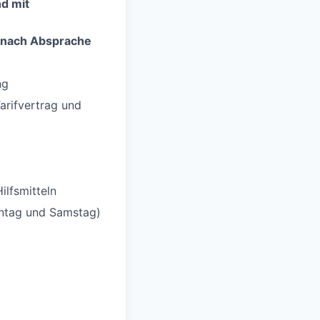
d mit
e nach Absprache
ng
rifvertrag und
ilfsmitteln
ntag und Samstag)