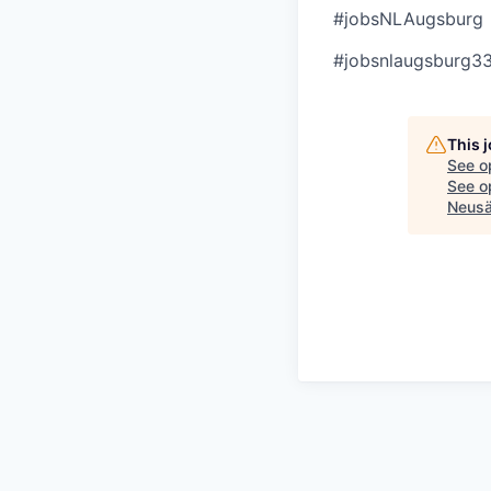
#jobsNLAugsburg
#jobsnlaugsburg3
This 
See o
See op
Neusä