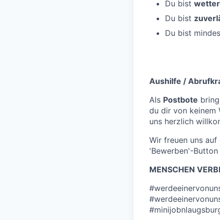
Du bist
wetter
Du bist
zuverl
Du bist mindes
Aushilfe / Abrufk
Als
Postbote
bring
du dir von keinem
uns herzlich willko
Wir freuen uns au
'Bewerben'-Button 
MENSCHEN VERBI
#werdeeinervonun
#werdeeinervonun
#minijobnlaugsbur