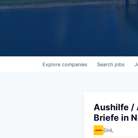
Explore
companies
Search
jobs
J
Aushilfe /
Briefe in
DHL