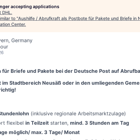
longer accepting applications
t
DHL
.
milar to "
Aushilfe / Abrufkraft als Postbote für Pakete und Briefe i
ation Center
.
yern, Germany
hour
26
n für Briefe und Pakete bei der Deutsche Post auf Abrufb
t im Stadtbereich Neusäß oder in den umliegenden Geme
ichtig!
-Stundenlohn
(inklusive regionale Arbeitsmarktzulage)
rt flexibel
in Teilzeit
starten,
mind. 3 Stunden am Tag
ge möglich/ max. 3 Tage/ Monat