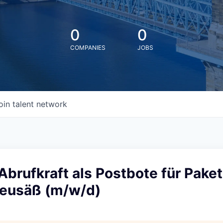
0
0
COMPANIES
JOBS
oin talent network
 Abrufkraft als Postbote für Pake
 Neusäß (m/w/d)