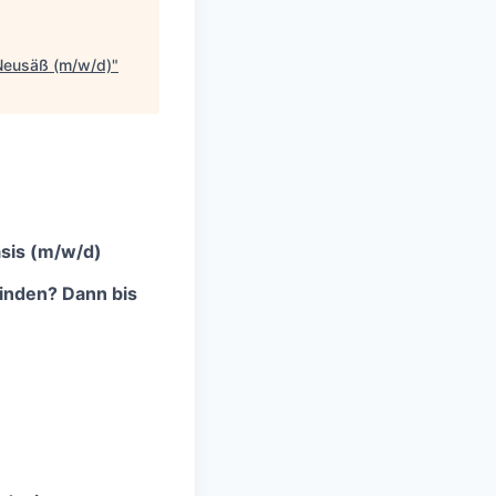
n Neusäß (m/w/d)
"
asis (m/w/d)
inden? Dann bis