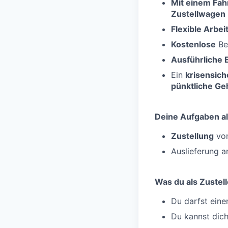
Mit einem Fah
Zustellwagen
Flexible Arbei
Kostenlose
Be
Ausführliche 
Ein
krisensich
pünktliche Ge
Deine Aufgaben als
Zustellung
von
Auslieferung 
Was du als Zustell
Du darfst ein
Du kannst dic