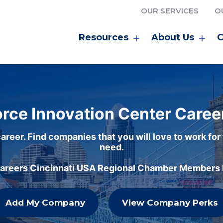
OUR SERVICES
O
Resources
About Us
C
rce Innovation Center Caree
areer. Find companies that you will love to work for
need.
careers Cincinnati USA Regional Chamber Members h
Add My Company
View Company Perks