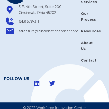
Services
3 E. 4th Street, Suite 200
Cincinnati, Ohio 45202
Our
Process
(513) 579-3111
Resources
atreasure​@cincinnatichamber​.com
About
Us
Contact
FOLLOW US
© 2022 Workforce Innovation Center