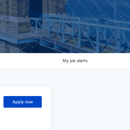
My
job
alerts
Apply now