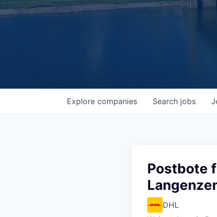
Explore
companies
Search
jobs
J
Postbote f
Langenze
DHL