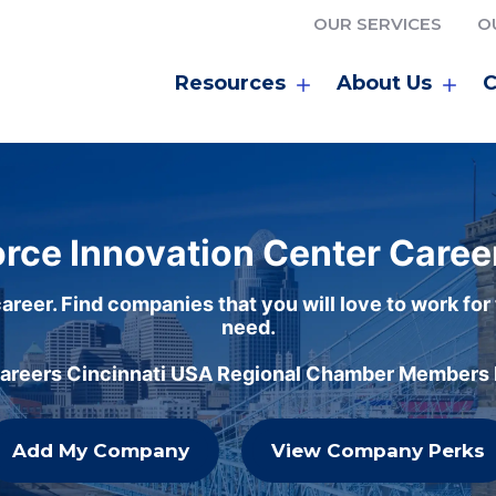
OUR SERVICES
O
Resources
About Us
C
rce Innovation Center Caree
areer. Find companies that you will love to work for
need.
careers Cincinnati USA Regional Chamber Members h
Add My Company
View Company Perks