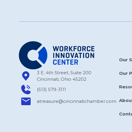
Our S
3 E. 4th Street, Suite 200
Our 
Cincinnati, Ohio 45202
Reso
(513) 579-3111
Abou
atreasure​@cincinnatichamber​.com
Cont