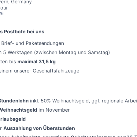
yern, Germany
hour
26
s Postbote bei uns
n Brief- und Paketsendungen
an 5 Werktagen (zwischen Montag und Samstag)
ten bis
maximal 31,5 kg
 einem unserer Geschäftsfahrzeuge
-Stundenlohn
inkl. 50% Weihnachtsgeld, ggf. regionale Arbe
Weihnachtsgeld
im November
rlaubsgeld
er
Auszahlung von Überstunden