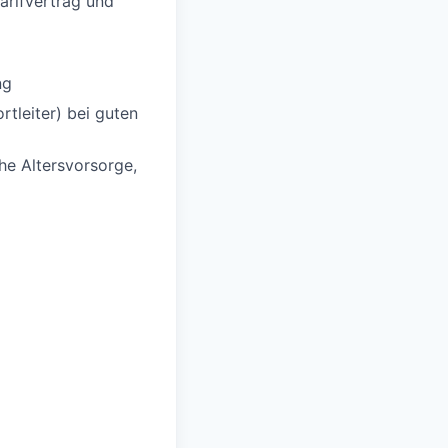
rifvertrag und
ng
tleiter) bei guten
che Altersvorsorge,