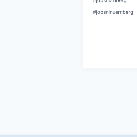
#jobsnürnberg
#jobsnlnuernberg