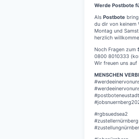
Werde Postbote fü
Als
Postbote
bring
du dir von keinem
Montag und Samst
herzlich willkommen
Noch Fragen zum
0800 8010333 (kos
Wir freuen uns auf
MENSCHEN VERBI
#werdeeinervonun
#werdeeinervonun
#postboteneustad
#jobsnuernberg20
#rgbsuedsea2
#zustellernürnberg
#zustellungnürnbe