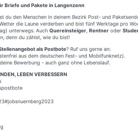
r Briefe und Pakete in Langenzenn
st du den Menschen in deinem Bezirk Post- und Paketsendu
 Wetter die Laune verderben und bist fünf Werktage pro W
ag) unterwegs. Auch
Quereinsteiger
,
Rentner
oder
Stude
, denn du zählst, wie du bist!
Stellenangebot als Postbote
? Ruf uns gerne an:
tenfrei aus dem deutschen Fest- und Mobilfunknetz).
 deine Bewerbung - auch ganz ohne Lebenslauf.
NDEN, LEBEN VERBESSERN
s
spostbote
t
23#jobsnuernberg2023
rg