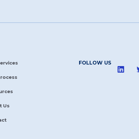
ervices
FOLLOW US
Process
urces
t Us
act