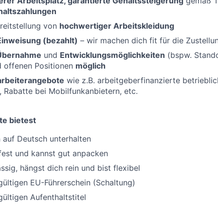
erer Arbeitsplatz, garantierte Gehaltssteigerung
gemäß Ta
haltszahlungen
reitstellung von
hochwertiger Arbeitskleidung
Einweisung (bezahlt)
– wir machen dich fit für die Zustellu
 Übernahme
und
Entwicklungsmöglichkeiten
(bspw. Standor
d offenen Positionen
möglich
tarbeiterangebote
wie z.B. arbeitgeberfinanzierte betriebli
, Rabatte bei Mobilfunkanbietern, etc.
te bietest
 auf Deutsch unterhalten
fest und kannst gut anpacken
ssig, hängst dich rein und bist flexibel
gültigen EU-Führerschein (Schaltung)
ültigen Aufenthaltstitel