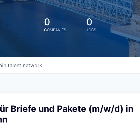
0
0
COMPANIES
JOBS
oin talent network
ür Briefe und Pakete (m/w/d) in
nn