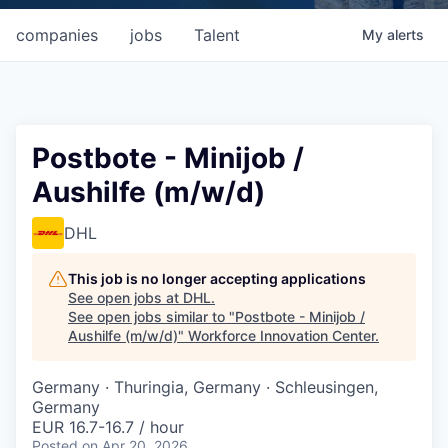
companies
jobs
Talent
My
alerts
Postbote - Minijob /
Aushilfe (m/w/d)
DHL
This job is no longer accepting applications
See open jobs at
DHL
.
See open jobs similar to "
Postbote - Minijob /
Aushilfe (m/w/d)
"
Workforce Innovation Center
.
Germany · Thuringia, Germany · Schleusingen,
Germany
EUR 16.7-16.7 / hour
Posted
on Apr 20, 2026