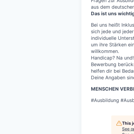
Fragen zur Ausbild
aus dem deutschen
Das ist uns wichti
Bei uns heißt Inklu
sich jede und jeder
individuelle Unter
um ihre Stärken e
willkommen.
Handicap? Na und! 
Bewerbung berücksi
helfen dir bei Bed
Deine Angaben sind
MENSCHEN VERBI
#Ausbildung #Ausb
This 
See o