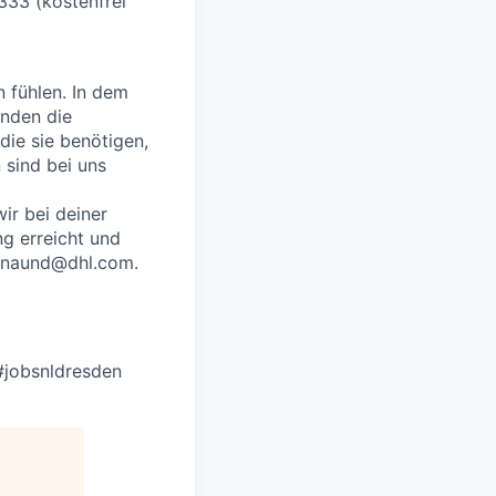
333 (kostenfrei
n fühlen. In dem
enden die
die sie benötigen,
sind bei uns
ir bei deiner
g erreicht und
p_naund@dhl.com.
#jobsnldresden