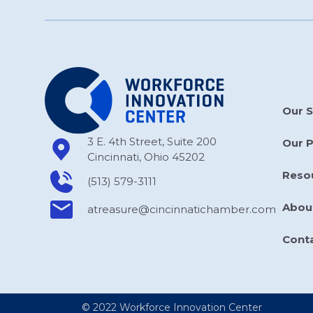
Our S
3 E. 4th Street, Suite 200
Our 
Cincinnati, Ohio 45202
Reso
(513) 579-3111
Abou
atreasure​@cincinnatichamber​.com
Cont
© 2022 Workforce Innovation Center