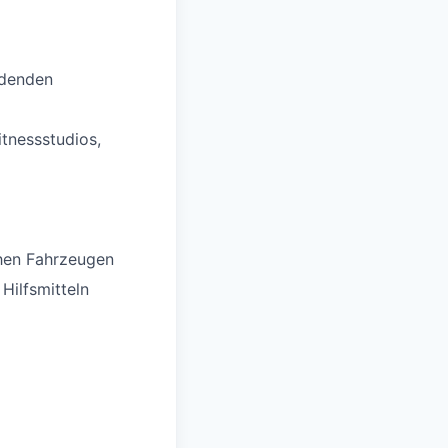
ldenden
itnessstudios,
chen Fahrzeugen
Hilfsmitteln