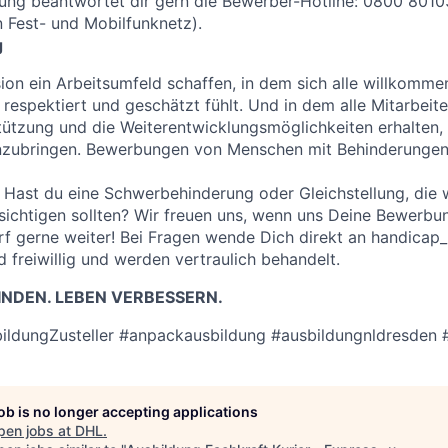
ung beantwortet dir gern die Bewerber-Hotline: 0800 8010
 Fest- und Mobilfunknetz).
g
sion ein Arbeitsumfeld schaffen, in dem sich alle willkomme
 respektiert und geschätzt fühlt. Und in dem alle Mitarbeit
stützung und die Weiterentwicklungsmöglichkeiten erhalten, 
inzubringen. Bewerbungen von Menschen mit Behinderungen 
Hast du eine Schwerbehinderung oder Gleichstellung, die w
chtigen sollten? Wir freuen uns, wenn uns Deine Bewerbun
arf gerne weiter! Bei Fragen wende Dich direkt an handica
 freiwillig und werden vertraulich behandelt.
NDEN. LEBEN VERBESSERN.
ildungZusteller #anpackausbildung #ausbildungnldresden 
job is no longer accepting applications
pen jobs at
DHL
.