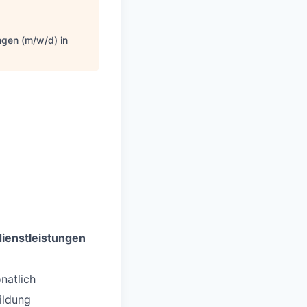
ngen (m/w/d) in
dienstleistungen
natlich
ildung