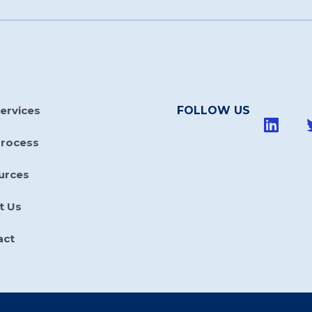
ervices
FOLLOW US
Process
urces
t Us
act