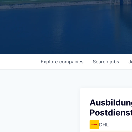
Explore
companies
Search
jobs
J
Ausbildung
Postdiens
DHL