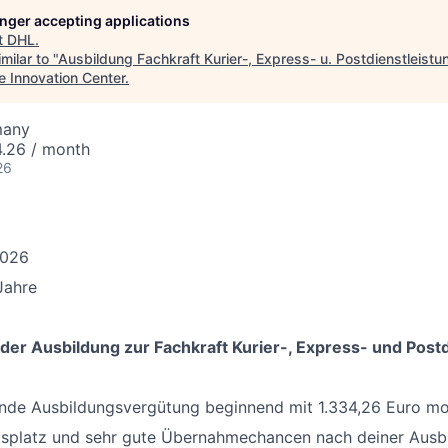
longer accepting applications
t
DHL
.
milar to "
Ausbildung Fachkraft Kurier-, Express- u. Postdienstleistu
e Innovation Center
.
many
4.26 / month
26
2026
Jahre
 der Ausbildung zur Fachkraft Kurier-, Express- und Post
ende Ausbildungsvergütung beginnend mit 1.334,26 Euro mo
itsplatz und sehr gute Übernahmechancen nach deiner Ausb