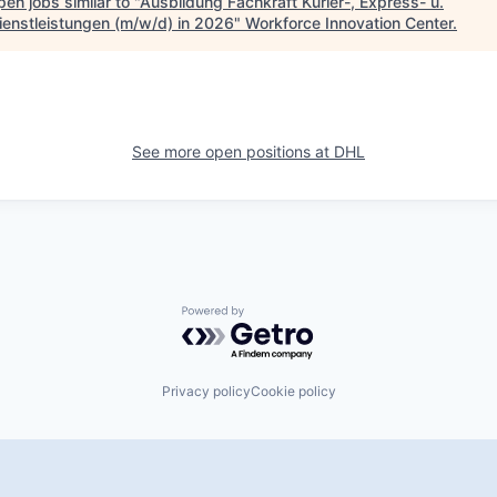
en jobs similar to "
Ausbildung Fachkraft Kurier-, Express- u.
ienstleistungen (m/w/d) in 2026
"
Workforce Innovation Center
.
See more open positions at
DHL
Powered by Getro.com
Privacy policy
Cookie policy