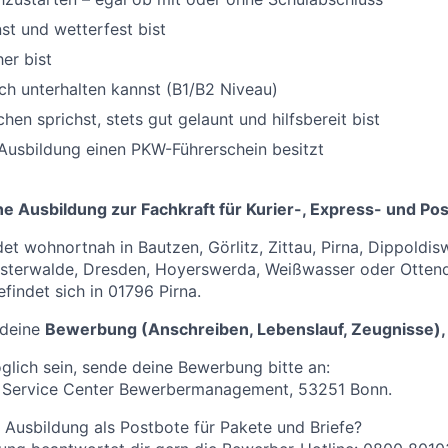
t und wetterfest bist
er bist
ch unterhalten kannst (B1/B2 Niveau)
en sprichst, stets gut gelaunt und hilfsbereit bist
Ausbildung einen PKW-Führerschein besitzt
ne Ausbildung zur Fachkraft für Kurier-, Express- und Po
et wohnortnah in Bautzen, Görlitz, Zittau, Pirna, Dippoldis
nsterwalde, Dresden, Hoyerswerda, Weißwasser oder Ottendo
findet sich in 01796 Pirna.
 deine
Bewerbung (Anschreiben, Lebenslauf, Zeugnisse),
öglich sein, sende deine Bewerbung bitte an:
 Service Center Bewerbermanagement, 53251 Bonn.
 Ausbildung als Postbote für Pakete und Briefe?