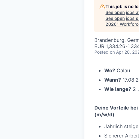
This job is no 
See open jobs a
See open jobs si
2026
"
Workforc
Brandenburg, Ger
EUR 1,334.26-1,33
Posted
on Apr 20, 20
Wo?
Calau
Wann?
17.08.
Wie lange?
2 
Deine Vorteile bei
(m/w/d)
Jährlich steig
Sicherer Arbe