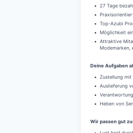
27 Tage bezahl
Praxisorientie
Top-Azubi Pro
Möglichkeit e
Attraktive Mit
Modemarken, e
Deine Aufgaben al
Zustellung mi
Auslieferung v
Verantwortung
Heben von Sen
Wir passen gut z
Lust hast durc