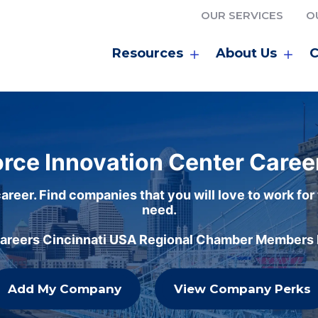
OUR SERVICES
O
Resources
About Us
C
rce Innovation Center Caree
areer. Find companies that you will love to work for
need.
careers Cincinnati USA Regional Chamber Members h
Add My Company
View Company Perks