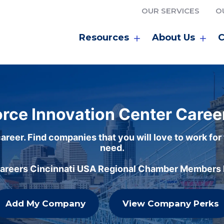
OUR SERVICES
O
Resources
About Us
C
rce Innovation Center Caree
areer. Find companies that you will love to work for
need.
careers Cincinnati USA Regional Chamber Members h
Add My Company
View Company Perks