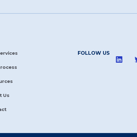
ervices
FOLLOW US
Process
urces
t Us
act