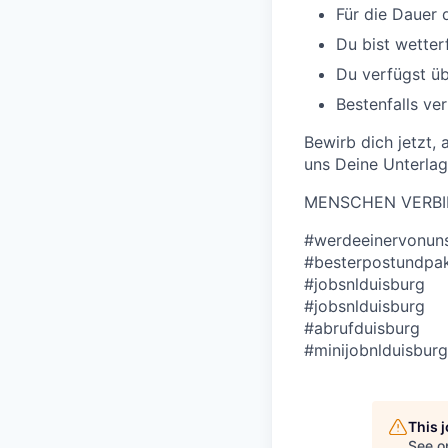
Für die Dauer 
Du bist wetter
Du verfügst ü
Bestenfalls ve
Bewirb dich jetzt,
uns Deine Unterlag
MENSCHEN VERBI
#werdeeinervonun
#besterpostundpake
#jobsnlduisburg
#jobsnlduisburg
#abrufduisburg
#minijobnlduisburg
This 
See o