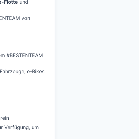
-Flotte
und
STENTEAM von
serem #BESTENTEAM
 Fahrzeuge, e-Bikes
rein
ur Verfügung, um