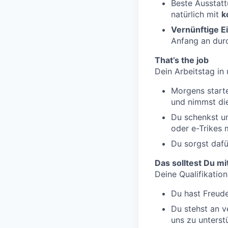
Beste Ausstat
natürlich mit
k
Vernünftige E
Anfang an dur
That’s the job
Dein Arbeitstag in
Morgens start
und nimmst di
Du schenkst un
oder e-Trikes 
Du sorgst dafü
Das solltest Du m
Deine Qualifikation
Du hast Freude
Du stehst an 
uns zu unterst