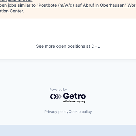
en jobs similar to "
Postbote (m/w/d) auf Abruf in Oberhausen
"
Wor
ation Center
.
See more open positions at
DHL
Powered by Getro.com
Privacy policy
Cookie policy