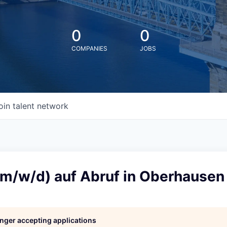
0
0
COMPANIES
JOBS
oin talent network
(m/w/d) auf Abruf in Oberhausen
longer accepting applications