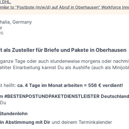
t
DHL
.
milar to "
Postbote (m/w/d) auf Abruf in Oberhausen
"
Workforce Inn
halia, Germany
ur
26
 als Zusteller für Briefe und Pakete in Oberhausen
ganze Tage oder auch stundenweise morgens oder nachmitta
lter Einarbeitung kannst Du als Aushilfe (auch als Minijobb
t heißt:
ca.
4 Tage im Monat arbeiten = 556 € verdient!
beim #BESTENPOSTUNDPAKETDIENSTLEISTER Deutschlan
 Du
-Stundenlohn
in Abstimmung mit Dir
und deinem Terminkalender