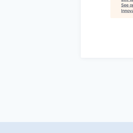
See op
Innov