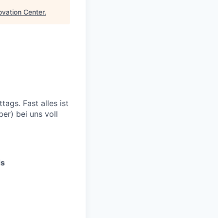
ovation Center
.
gs. Fast alles ist
er) bei uns voll
ds