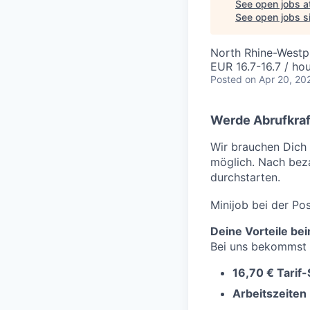
See open jobs a
See open jobs si
North Rhine-Westp
EUR 16.7-16.7 / ho
Posted
on Apr 20, 20
Werde Abrufkraft
Wir brauchen Dich 
möglich. Nach bezah
durchstarten.
Minijob bei der Pos
Deine Vorteile 
Bei uns bekommst
16,70 € Tarif
Arbeitszeiten