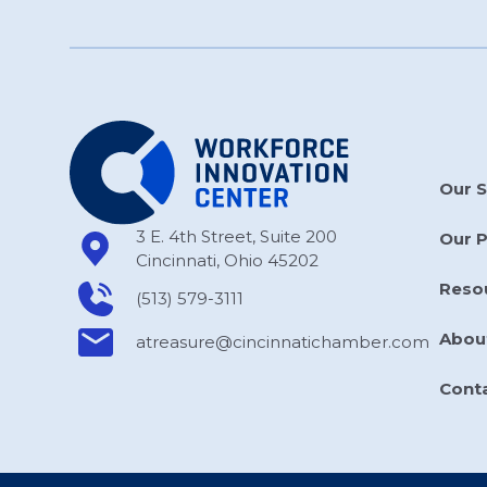
Our S
3 E. 4th Street, Suite 200
Our 
Cincinnati, Ohio 45202
Reso
(513) 579-3111
Abou
atreasure​@cincinnatichamber​.com
Cont