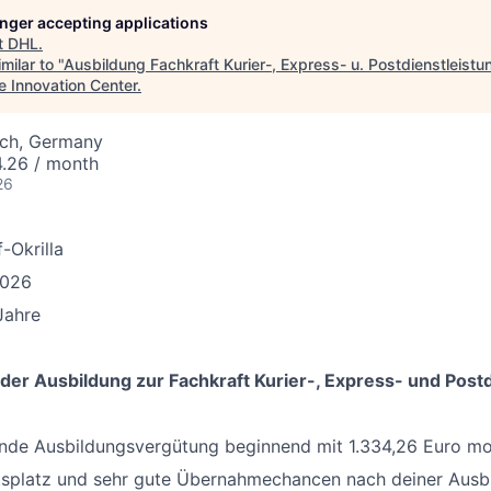
longer accepting applications
t
DHL
.
milar to "
Ausbildung Fachkraft Kurier-, Express- u. Postdienstleistu
e Innovation Center
.
ach, Germany
4.26 / month
26
-Okrilla
2026
Jahre
 der Ausbildung zur Fachkraft Kurier-, Express- und Post
ende Ausbildungsvergütung beginnend mit 1.334,26 Euro mo
itsplatz und sehr gute Übernahmechancen nach deiner Ausb