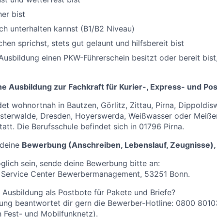
er bist
ch unterhalten kannst (B1/B2 Niveau)
en sprichst, stets gut gelaunt und hilfsbereit bist
Ausbildung einen PKW-Führerschein besitzt oder bereit bist,
ne Ausbildung zur Fachkraft für Kurier-, Express- und Po
et wohnortnah in Bautzen, Görlitz, Zittau, Pirna, Dippoldis
nsterwalde, Dresden, Hoyerswerda, Weißwasser oder Meißen
tatt. Die Berufsschule befindet sich in 01796 Pirna.
 deine
Bewerbung (Anschreiben, Lebenslauf, Zeugnisse),
öglich sein, sende deine Bewerbung bitte an:
 Service Center Bewerbermanagement, 53251 Bonn.
 Ausbildung als Postbote für Pakete und Briefe?
ung beantwortet dir gern die Bewerber-Hotline: 0800 8010
 Fest- und Mobilfunknetz).