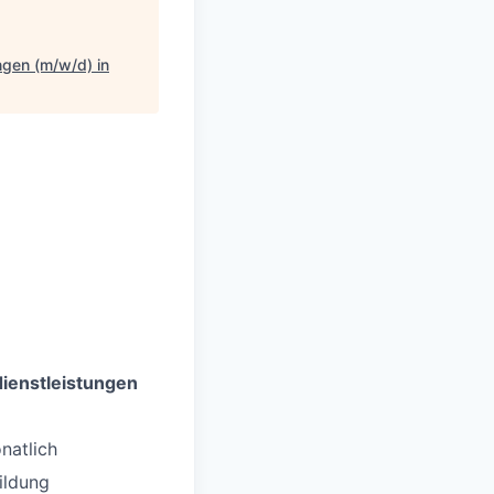
ngen (m/w/d) in
dienstleistungen
natlich
ildung