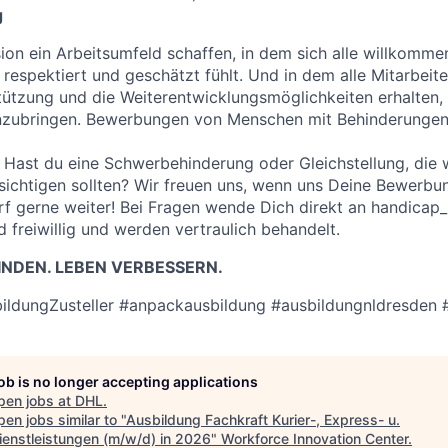
g
sion ein Arbeitsumfeld schaffen, in dem sich alle willkomme
 respektiert und geschätzt fühlt. Und in dem alle Mitarbeit
stützung und die Weiterentwicklungsmöglichkeiten erhalten, 
inzubringen. Bewerbungen von Menschen mit Behinderungen 
Hast du eine Schwerbehinderung oder Gleichstellung, die w
chtigen sollten? Wir freuen uns, wenn uns Deine Bewerbun
arf gerne weiter! Bei Fragen wende Dich direkt an handica
 freiwillig und werden vertraulich behandelt.
NDEN. LEBEN VERBESSERN.
ildungZusteller #anpackausbildung #ausbildungnldresden 
job is no longer accepting applications
pen jobs at
DHL
.
en jobs similar to "
Ausbildung Fachkraft Kurier-, Express- u.
ienstleistungen (m/w/d) in 2026
"
Workforce Innovation Center
.