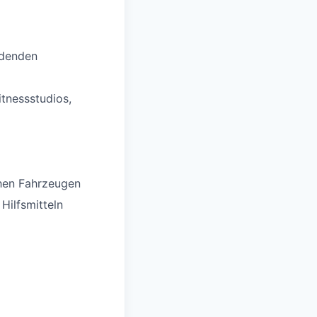
ldenden
itnessstudios,
chen Fahrzeugen
Hilfsmitteln