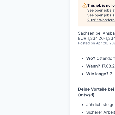
This job is no 
See open jobs a
See open jobs si
2026
"
Workforc
Sachsen bei Ansb
EUR 1,334.26-1,33
Posted
on Apr 20, 20
Wo?
Ottendorf
Wann?
17.08.
Wie lange?
2 
Deine Vorteile bei
(m/w/d)
Jährlich steig
Sicherer Arbe