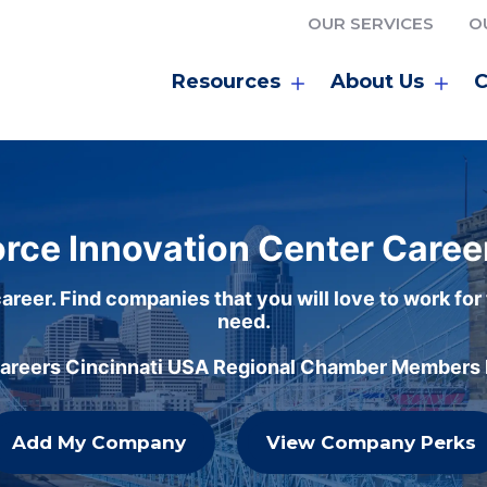
OUR SERVICES
O
Resources
About Us
C
rce Innovation Center Caree
areer. Find companies that you will love to work for
need.
careers Cincinnati USA Regional Chamber Members h
Add My Company
View Company Perks