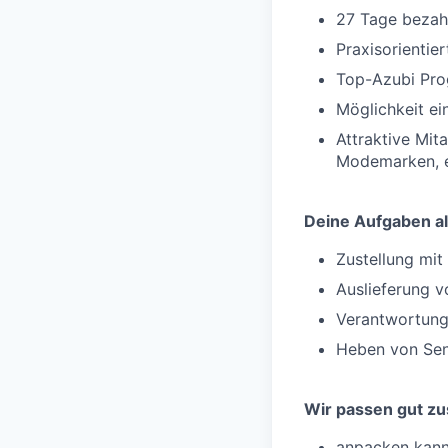
27 Tage bezahl
Praxisorientie
Top-Azubi Pro
Möglichkeit e
Attraktive Mit
Modemarken, e
Deine Aufgaben al
Zustellung mi
Auslieferung v
Verantwortung
Heben von Sen
Wir passen gut z
anpacken kanns