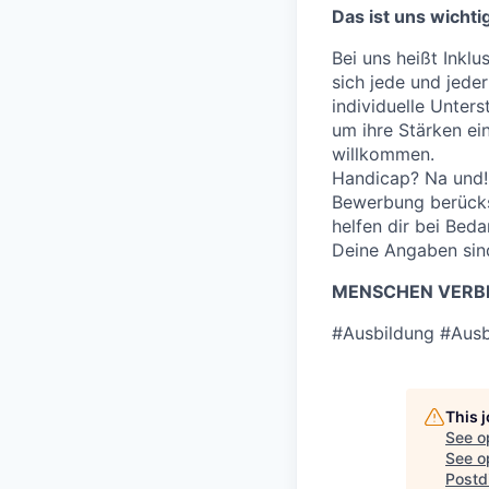
Das ist uns wichti
Bei uns heißt Inklu
sich jede und jeder
individuelle Unter
um ihre Stärken e
willkommen.
Handicap? Na und! 
Bewerbung berücksi
helfen dir bei Bed
Deine Angaben sind
MENSCHEN VERBI
#Ausbildung #Ausb
This 
See o
See op
Postd