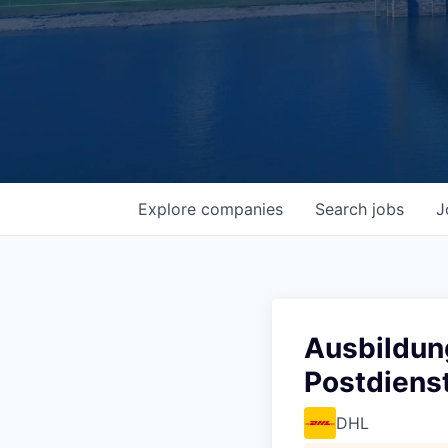
Explore
companies
Search
jobs
J
Ausbildung
Postdiens
DHL