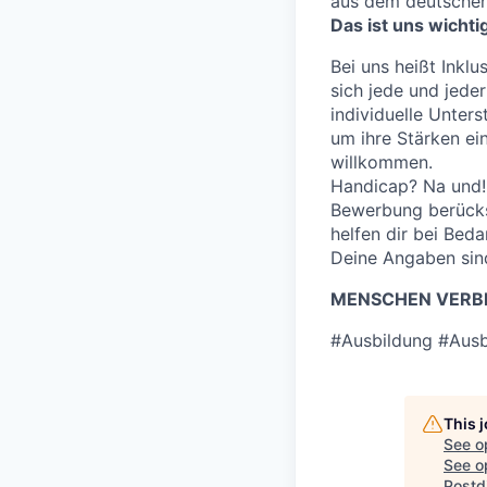
aus dem deutschen
Das ist uns wichti
Bei uns heißt Inklu
sich jede und jeder
individuelle Unter
um ihre Stärken e
willkommen.
Handicap? Na und! 
Bewerbung berücksi
helfen dir bei Bed
Deine Angaben sind
MENSCHEN VERBI
#Ausbildung #Ausb
This 
See o
See op
Postd