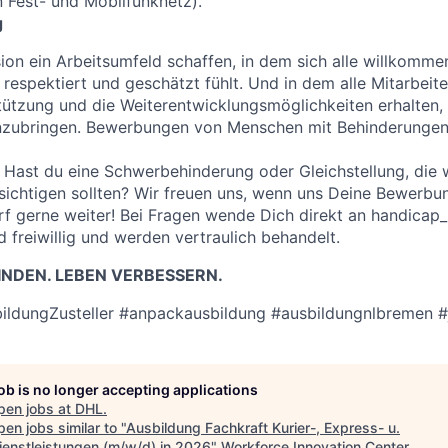
 Fest- und Mobilfunknetz).
g
sion ein Arbeitsumfeld schaffen, in dem sich alle willkomme
 respektiert und geschätzt fühlt. Und in dem alle Mitarbeit
stützung und die Weiterentwicklungsmöglichkeiten erhalten, 
inzubringen. Bewerbungen von Menschen mit Behinderungen 
Hast du eine Schwerbehinderung oder Gleichstellung, die w
chtigen sollten? Wir freuen uns, wenn uns Deine Bewerbun
arf gerne weiter! Bei Fragen wende Dich direkt an handica
 freiwillig und werden vertraulich behandelt.
NDEN. LEBEN VERBESSERN.
ildungZusteller #anpackausbildung #ausbildungnlbremen 
job is no longer accepting applications
pen jobs at
DHL
.
en jobs similar to "
Ausbildung Fachkraft Kurier-, Express- u.
ienstleistungen (m/w/d) in 2026
"
Workforce Innovation Center
.