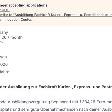
longer accepting applications
t
DHL
.
milar to "
Ausbildung Fachkraft Kurier-, Express- u. Postdienstleistu
e Innovation Center
.
many
4.26 / month
26
ven
2026
Jahre
 der Ausbildung zur Fachkraft Kurier-, Express- und Post
ende Ausbildungsvergütung beginnend mit 1.334,26 Euro mo
itsplatz und sehr gute Übernahmechancen nach deiner Ausb