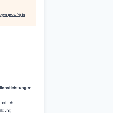
ngen (m/w/d) in
dienstleistungen
natlich
ildung