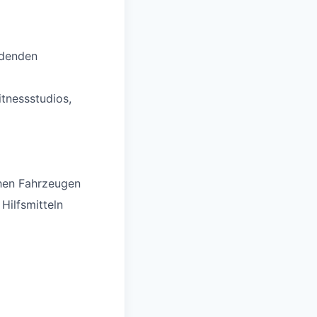
ldenden
itnessstudios,
chen Fahrzeugen
Hilfsmitteln