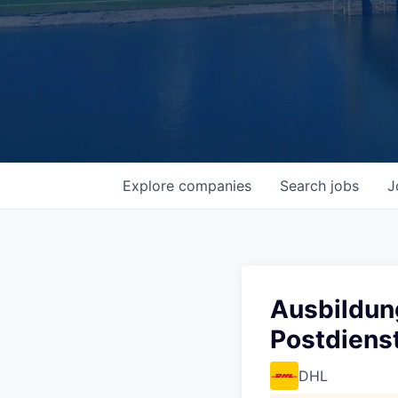
Explore
companies
Search
jobs
J
Ausbildung
Postdiens
DHL