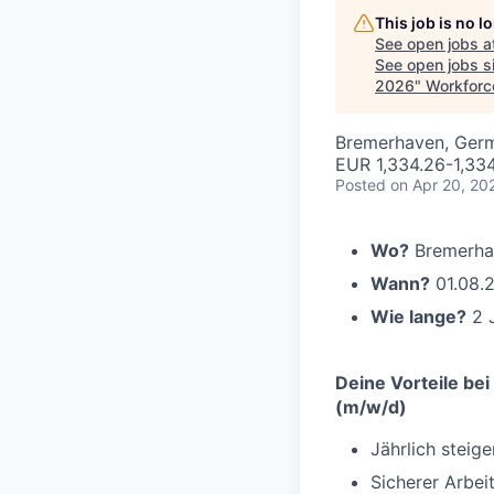
This job is no 
See open jobs a
See open jobs si
2026
"
Workforc
Bremerhaven, Ger
EUR 1,334.26-1,33
Posted
on Apr 20, 20
Wo?
Bremerha
Wann?
01.08.
Wie lange?
2 
Deine Vorteile bei
(m/w/d)
Jährlich steig
Sicherer Arbe