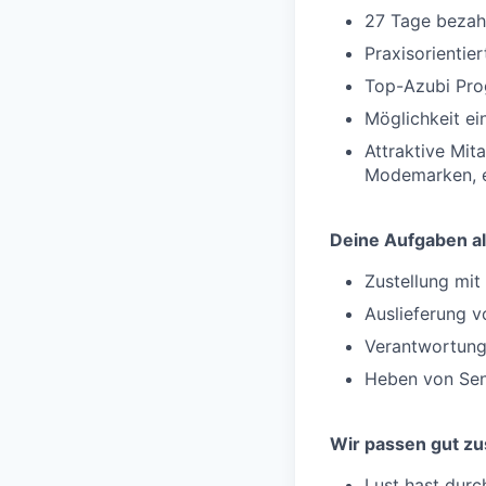
27 Tage bezahl
Praxisorientie
Top-Azubi Pro
Möglichkeit e
Attraktive Mit
Modemarken, e
Deine Aufgaben al
Zustellung mi
Auslieferung v
Verantwortung
Heben von Sen
Wir passen gut z
Lust hast durc