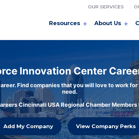
OUR SERVICES
O
Resources
About Us
C
rce Innovation Center Caree
areer. Find companies that you will love to work for
need.
careers Cincinnati USA Regional Chamber Members h
Add My Company
View Company Perks