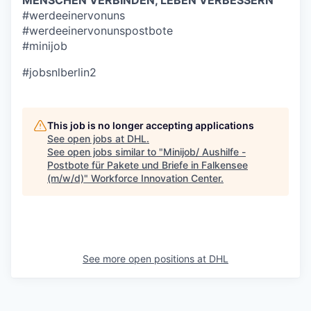
MENSCHEN VERBINDEN, LEBEN VERBESSERN
#werdeeinervonuns
#werdeeinervonunspostbote
#minijob
#jobsnlberlin2
This job is no longer accepting applications
See open jobs at
DHL
.
See open jobs similar to "
Minijob/ Aushilfe -
Postbote für Pakete und Briefe in Falkensee
(m/w/d)
"
Workforce Innovation Center
.
See more open positions at
DHL