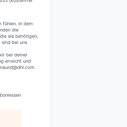
333 (kostenfrei
n fühlen. In dem
enden die
die sie benötigen,
sind bei uns
ir bei deiner
g erreicht und
p_naund@dhl.com.
obsnlessen