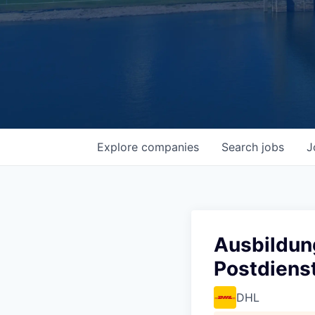
Explore
companies
Search
jobs
J
Ausbildung
Postdiens
DHL