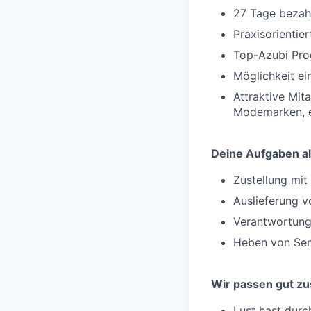
27 Tage bezahl
Praxisorientie
Top-Azubi Pro
Möglichkeit e
Attraktive Mit
Modemarken, e
Deine Aufgaben al
Zustellung mi
Auslieferung v
Verantwortung
Heben von Sen
Wir passen gut z
Lust hast durc