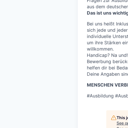
Fragen zur Ausbild
aus dem deutschen
Das ist uns wichti
Bei uns heißt Inklu
sich jede und jeder
individuelle Unter
um ihre Stärken e
willkommen.
Handicap? Na und! 
Bewerbung berücksi
helfen dir bei Bed
Deine Angaben sind
MENSCHEN VERBI
#Ausbildung #Ausb
This 
See o