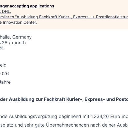
longer accepting applications
t
DHL
.
milar to "
Ausbildung Fachkraft Kurier-, Express- u. Postdienstleistu
e Innovation Center
.
halia, Germany
4.26 / month
26
eid
2026
Jahre
 der Ausbildung zur Fachkraft Kurier-, Express- und Post
ende Ausbildungsvergütung beginnend mit 1.334,26 Euro mo
itsplatz und sehr gute Übernahmechancen nach deiner Ausb