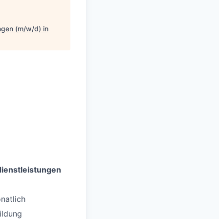
ngen (m/w/d) in
dienstleistungen
natlich
ildung