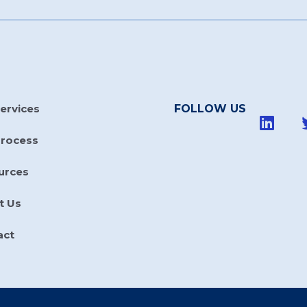
ervices
FOLLOW US
Process
urces
t Us
act