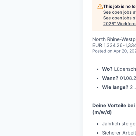
This job is no 
See open jobs a
See open jobs si
2026
"
Workforc
North Rhine-Westp
EUR 1,334.26-1,33
Posted
on Apr 20, 20
Wo?
Lüdensch
Wann?
01.08.
Wie lange?
2 
Deine Vorteile bei
(m/w/d)
Jährlich steig
Sicherer Arbe