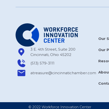
Our S
3 E. 4th Street, Suite 200
Our 
Cincinnati, Ohio 45202
Reso
(513) 579-3111
Abou
atreasure​@cincinnatichamber​.com
Cont
© 2022 Workforce Innovation Center