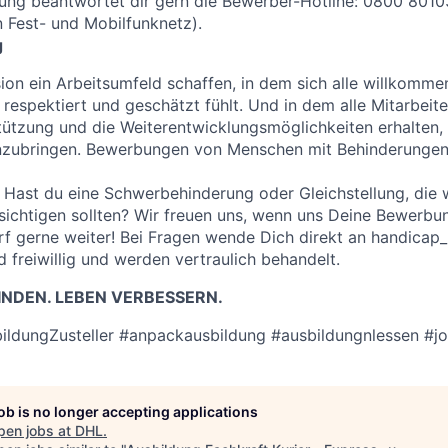
ung beantwortet dir gern die Bewerber-Hotline: 0800 8010
 Fest- und Mobilfunknetz).
g
sion ein Arbeitsumfeld schaffen, in dem sich alle willkomme
 respektiert und geschätzt fühlt. Und in dem alle Mitarbeit
stützung und die Weiterentwicklungsmöglichkeiten erhalten, 
inzubringen. Bewerbungen von Menschen mit Behinderungen 
Hast du eine Schwerbehinderung oder Gleichstellung, die w
chtigen sollten? Wir freuen uns, wenn uns Deine Bewerbun
arf gerne weiter! Bei Fragen wende Dich direkt an handica
 freiwillig und werden vertraulich behandelt.
NDEN. LEBEN VERBESSERN.
ildungZusteller #anpackausbildung #ausbildungnlessen #j
job is no longer accepting applications
pen jobs at
DHL
.