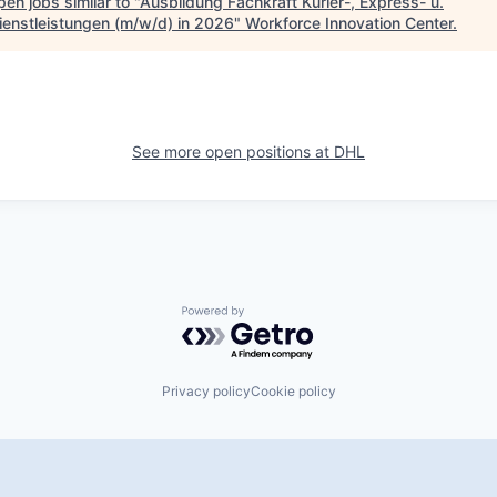
en jobs similar to "
Ausbildung Fachkraft Kurier-, Express- u.
ienstleistungen (m/w/d) in 2026
"
Workforce Innovation Center
.
See more open positions at
DHL
Powered by Getro.com
Privacy policy
Cookie policy