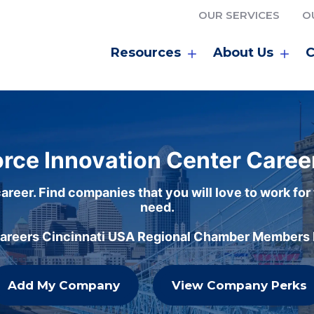
OUR SERVICES
O
Resources
About Us
C
rce Innovation Center Caree
areer. Find companies that you will love to work for
need.
careers Cincinnati USA Regional Chamber Members h
Add My Company
View Company Perks