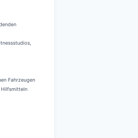
ldenden
itnessstudios,
chen Fahrzeugen
Hilfsmitteln