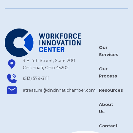
Our
Services
3 E. 4th Street, Suite 200
Cincinnati, Ohio 45202
Our
Process
(513) 579-3111
Resources
atreasure​@cincinnatichamber​.com
About
Us
Contact