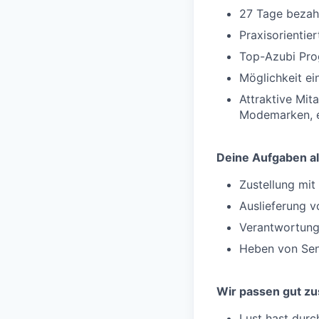
27 Tage bezahl
Praxisorientie
Top-Azubi Pro
Möglichkeit e
Attraktive Mit
Modemarken, e
Deine Aufgaben al
Zustellung mi
Auslieferung v
Verantwortung
Heben von Sen
Wir passen gut z
Lust hast durc