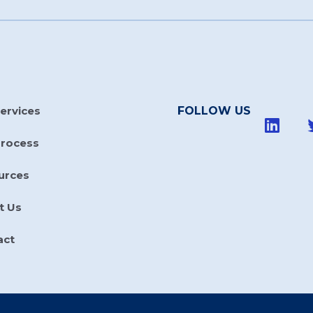
ervices
FOLLOW US
Process
urces
t Us
act