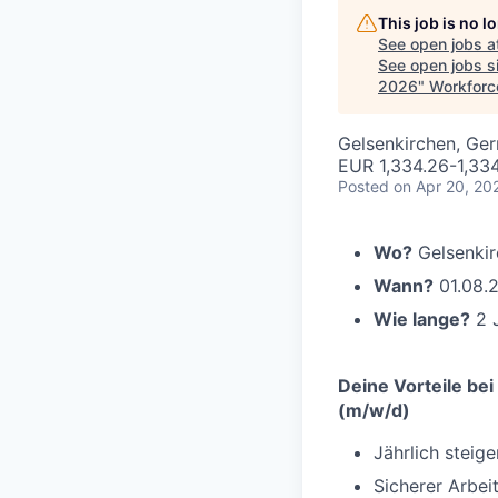
This job is no 
See open jobs a
See open jobs si
2026
"
Workforc
Gelsenkirchen, Ge
EUR 1,334.26-1,33
Posted
on Apr 20, 20
Wo?
Gelsenkir
Wann?
01.08.
Wie lange?
2 
Deine Vorteile bei
(m/w/d)
Jährlich steig
Sicherer Arbe