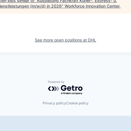
en jobs similar to "
Ausbildung Fachkraft Kurier-, Express- u.
ienstleistungen (m/w/d) in 2026
"
Workforce Innovation Center
.
See more open positions at
DHL
Powered by Getro.com
Privacy policy
Cookie policy