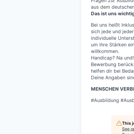
Fragen zur Ausbild
aus dem deutschen
Das ist uns wichti
Bei uns heißt Inklu
sich jede und jeder
individuelle Unter
um ihre Stärken e
willkommen.
Handicap? Na und! 
Bewerbung berücksi
helfen dir bei Bed
Deine Angaben sind
MENSCHEN VERBI
#Ausbildung #Ausb
This 
See o