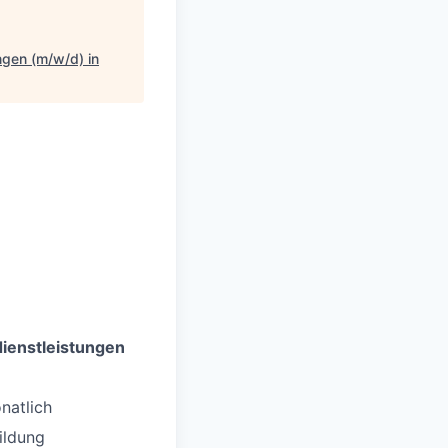
ngen (m/w/d) in
dienstleistungen
natlich
ildung