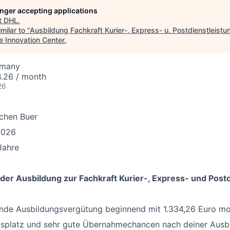
longer accepting applications
t
DHL
.
milar to "
Ausbildung Fachkraft Kurier-, Express- u. Postdienstleistu
e Innovation Center
.
rmany
4.26 / month
26
chen Buer
2026
Jahre
 der Ausbildung zur Fachkraft Kurier-, Express- und Post
ende Ausbildungsvergütung beginnend mit 1.334,26 Euro mo
itsplatz und sehr gute Übernahmechancen nach deiner Ausb