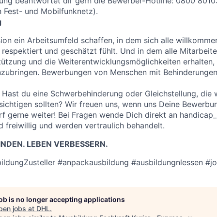
ung beantwortet dir gern die Bewerber-Hotline: 0800 8010
 Fest- und Mobilfunknetz).
g
sion ein Arbeitsumfeld schaffen, in dem sich alle willkomme
 respektiert und geschätzt fühlt. Und in dem alle Mitarbeit
stützung und die Weiterentwicklungsmöglichkeiten erhalten, 
inzubringen. Bewerbungen von Menschen mit Behinderungen 
Hast du eine Schwerbehinderung oder Gleichstellung, die w
chtigen sollten? Wir freuen uns, wenn uns Deine Bewerbun
arf gerne weiter! Bei Fragen wende Dich direkt an handica
 freiwillig und werden vertraulich behandelt.
NDEN. LEBEN VERBESSERN.
ildungZusteller #anpackausbildung #ausbildungnlessen #j
job is no longer accepting applications
pen jobs at
DHL
.