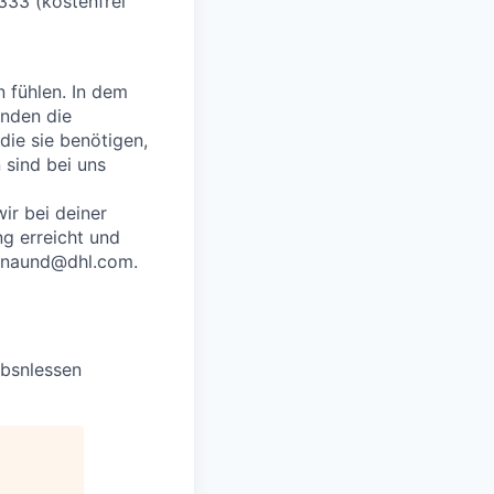
333 (kostenfrei
n fühlen. In dem
enden die
die sie benötigen,
sind bei uns
ir bei deiner
g erreicht und
p_naund@dhl.com.
obsnlessen