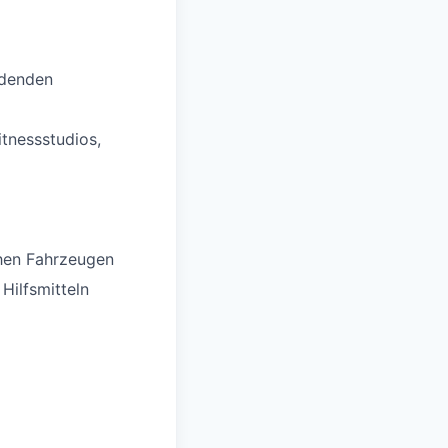
ldenden
itnessstudios,
chen Fahrzeugen
Hilfsmitteln