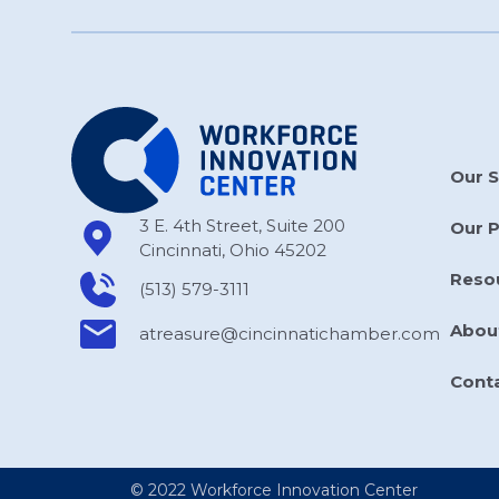
Our S
3 E. 4th Street, Suite 200
Our 
Cincinnati, Ohio 45202
Reso
(513) 579-3111
Abou
atreasure​@cincinnatichamber​.com
Cont
© 2022 Workforce Innovation Center