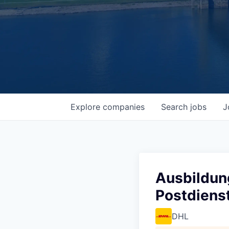
Explore
companies
Search
jobs
J
Ausbildung
Postdiens
DHL