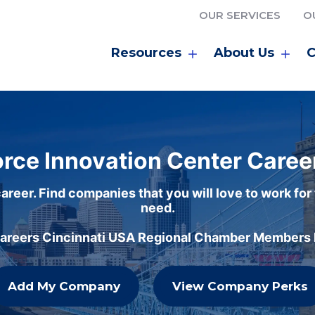
OUR SERVICES
O
Resources
About Us
C
rce Innovation Center Caree
areer. Find companies that you will love to work for
need.
careers Cincinnati USA Regional Chamber Members h
Add My Company
View Company Perks