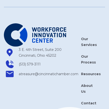
Our
Services
3 E. 4th Street, Suite 200
Cincinnati, Ohio 45202
Our
Process
(513) 579-3111
Resources
atreasure​@cincinnatichamber​.com
About
Us
Contact