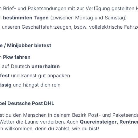
 Brief- und Paketsendungen mit zur Verfügung gestellten H
an
bestimmten Tagen
(zwischen Montag und Samstag)
 unseren Geschäftsfahrzeugen, bspw. vollelektrische Fahr
e / Minijobber bietest
en
Pkw fahren
h auf Deutsch
unterhalten
fest
und kannst gut anpacken
ässig
und hängst dich rein
 bei Deutsche Post DHL
st du den Menschen in deinem Bezirk Post- und Paketsendu
 Wetter die Laune verderben. Auch
Quereinsteiger
,
Rentne
ch willkommen, denn du zählst, wie du bist!