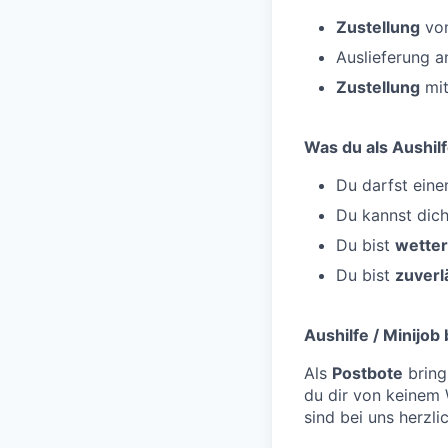
Zustellung
von
Auslieferung 
Zustellung
mit
Was du als Aushilf
Du darfst ein
Du kannst dic
Du bist
wetter
Du bist
zuverl
Aushilfe / Minijob
Als
Postbote
bring
du dir von keinem
sind bei uns herzli