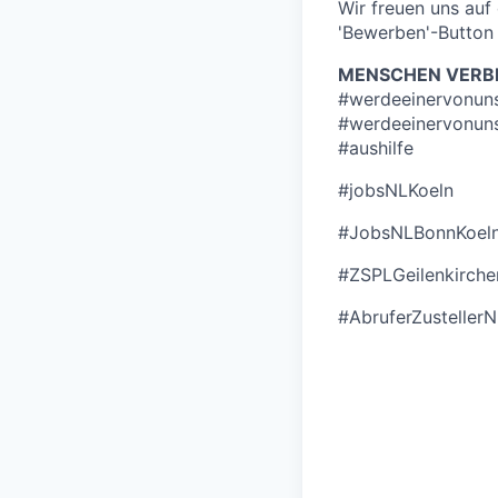
Wir freuen uns au
'Bewerben'-Button 
MENSCHEN VERBI
#werdeeinervonun
#werdeeinervonun
#aushilfe
#jobsNLKoeln
#JobsNLBonnKoel
#ZSPLGeilenkirche
#AbruferZusteller