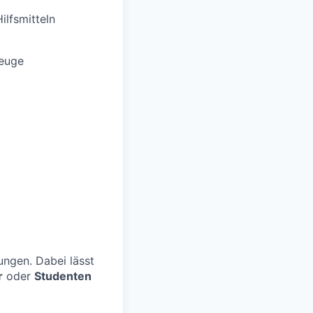
ilfsmitteln
zeuge
ngen. Dabei lässt
r
oder
Studenten