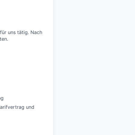
ür uns tätig. Nach
ten.
ng
rifvertrag und