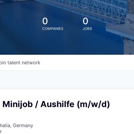
0
0
COMPANIES
JOBS
oin talent network
 Minijob / Aushilfe (m/w/d)
halia, Germany
r