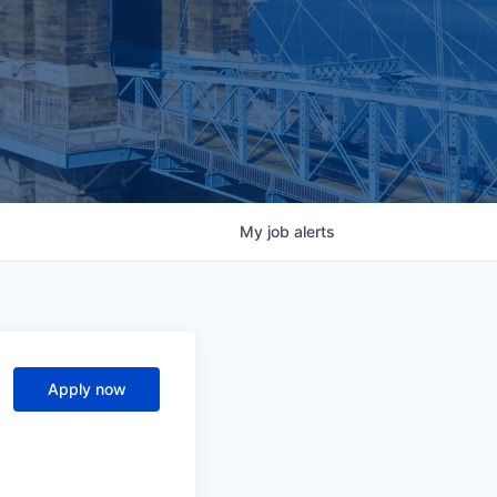
My
job
alerts
Apply now