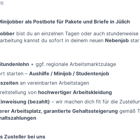
26
inijobber als Postbote für Pakete und Briefe in Jülich
ijobber
bist du an einzelnen Tagen oder auch stundenweise f
narbeitung kannst du sofort in deinem neuen
Nebenjob
star
-Stundenlohn
+ ggf. regionale Arbeitsmarktzulage
rt starten –
Aushilfe / Minijob / Studentenjob
tszeiten
an vereinbarten Arbeitstagen
reitstellung von
hochwertiger Arbeitskleidung
Einweisung (bezahlt)
– wir machen dich fit für die Zustellu
erer Arbeitsplatz, garantierte Gehaltssteigerung
gemäß Ta
haltszahlungen
s Zusteller bei uns