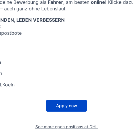
f deine Bewerbung als
Fahrer
, am besten
online!
Klicke dazu
– auch ganz ohne Lebenslauf.
NDEN, LEBEN VERBESSERN
s
spostbote
n
n
NLKoeln
Apply now
See more open positions at
DHL