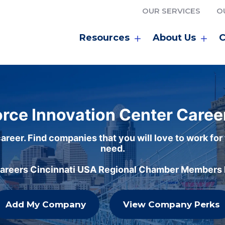
OUR SERVICES
O
Resources
About Us
C
rce Innovation Center Caree
areer. Find companies that you will love to work for
need.
careers Cincinnati USA Regional Chamber Members h
Add My Company
View Company Perks