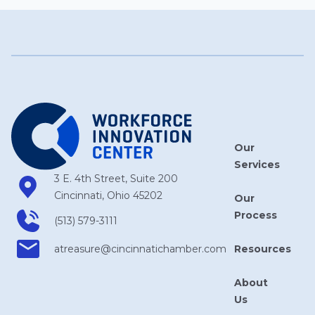
Our
Services
3 E. 4th Street, Suite 200
Cincinnati, Ohio 45202
Our
Process
(513) 579-3111
Resources
atreasure​@cincinnatichamber​.com
About
Us