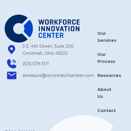
Our
Services
3 E. 4th Street, Suite 200
Cincinnati, Ohio 45202
Our
Process
(513) 579-3111
Resources
atreasure​@cincinnatichamber​.com
About
Us
Contact