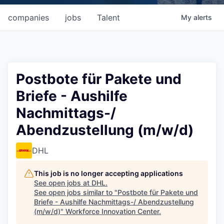
companies
jobs
Talent
My
alerts
Postbote für Pakete und
Briefe - Aushilfe
Nachmittags-/
Abendzustellung (m/w/d)
DHL
This job is no longer accepting applications
See open jobs at
DHL
.
See open jobs similar to "
Postbote für Pakete und
Briefe - Aushilfe Nachmittags-/ Abendzustellung
(m/w/d)
"
Workforce Innovation Center
.