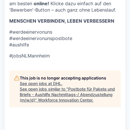
am besten
online!
Klicke dazu einfach auf den
'Bewerben'-Button – auch ganz ohne Lebenslauf.
MENSCHEN VERBINDEN, LEBEN VERBESSERN
#werdeeinervonuns
#werdeeinervonunspostbote
#aushilfe
#jobsNLMannheim
This job is no longer accepting applications
See open jobs at
DHL
.
See open jobs similar to "
Postbote für Pakete und
Briefe - Aushilfe Nachmittags-/ Abendzustellung
(m/w/d)
"
Workforce Innovation Center
.