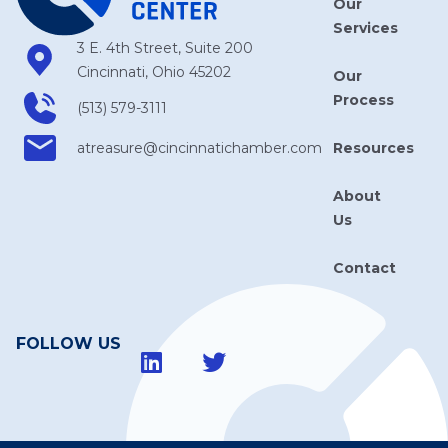
Our
Services
3 E. 4th Street, Suite 200
Cincinnati, Ohio 45202
Our
Process
(513) 579-3111
Resources
atreasure​@cincinnatichamber​.com
About
Us
Contact
FOLLOW US