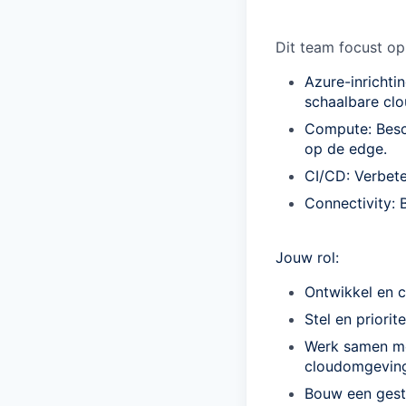
Dit team focust op
Azure-inrichti
schaalbare cl
Compute: Besch
op de edge.
CI/CD: Verbete
Connectivity: 
Jouw rol:
Ontwikkel en 
Stel en priori
Werk samen me
cloudomgeving 
Bouw een gesta