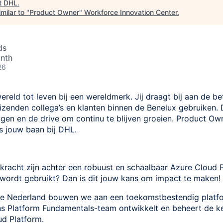
t
DHL
.
milar to "
Product Owner
"
Workforce Innovation Center
.
ds
nth
26
wereld tot leven bij een wereldmerk. Jij draagt bij aan de 
izenden collega’s en klanten binnen de Benelux gebruiken.
en en de drive om continu te blijven groeien. Product Ow
is jouw baan bij DHL.
de kracht zijn achter een robuust en schaalbaar Azure Cloud 
ordt gebruikt? Dan is dit jouw kans om impact te maken!
 Nederland bouwen we aan een toekomstbestendig platfo
ns Platform Fundamentals-team ontwikkelt en beheert de 
d Platform.