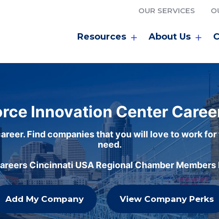
OUR SERVICES
O
Resources
About Us
C
rce Innovation Center Caree
areer. Find companies that you will love to work for
need.
careers Cincinnati USA Regional Chamber Members h
Add My Company
View Company Perks