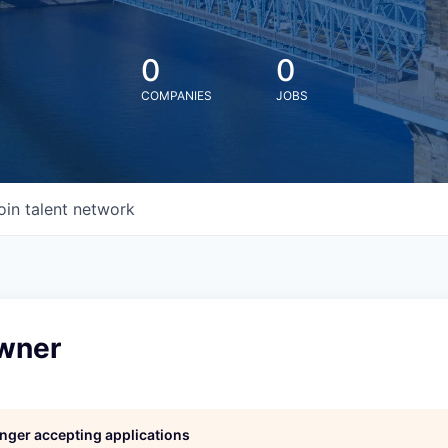
0
0
COMPANIES
JOBS
oin talent network
wner
longer accepting applications