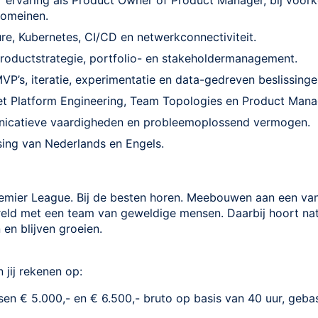
r ervaring als Product Owner of Product Manager, bij voork
domeinen.
re, Kubernetes, CI/CD en netwerkconnectiviteit.
roductstrategie, portfolio- en stakeholdermanagement.
VP’s, iteratie, experimentatie en data-gedreven beslissinge
t Platform Engineering, Team Topologies en Product Man
icatieve vaardigheden en probleemoplossend vermogen.
ing van Nederlands en Engels.
remier League. Bij de besten horen. Meebouwen aan een van
ld met een team van geweldige mensen. Daarbij hoort natuu
 en blijven groeien.
 jij rekenen op:
ssen € 5.000,- en € 6.500,- bruto op basis van 40 uur, geba