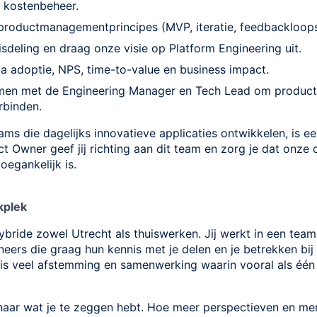
 kostenbeheer.
productmanagementprincipes (MVP, iteratie, feedbackloops
nisdeling en draag onze visie op Platform Engineering uit.
a adoptie, NPS, time-to-value en business impact.
en met de Engineering Manager en Tech Lead om product-
rbinden.
s die dagelijks innovatieve applicaties ontwikkelen, is ee
ct Owner geef jij richting aan dit team en zorg je dat onze 
toegankelijk is.
kplek
hybride zowel Utrecht als thuiswerken. Jij werkt in een te
neers die graag hun kennis met je delen en je betrekken bij 
 is veel afstemming en samenwerking waarin vooral als éé
d naar wat je te zeggen hebt. Hoe meer perspectieven en m