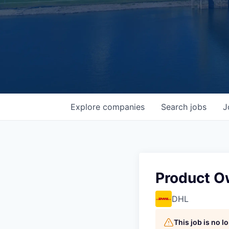
Explore
companies
Search
jobs
J
Product O
DHL
This job is no 