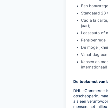
Een bonusrege
Standaard 23 
Cao a la carte
jaar);
Leaseauto of m
Pensioenregeli
De mogelijkhe
Vanaf dag één 
Kansen en moge
internationaal!
De toekomst van b
DHL eCommerce is h
opschepperig, maar
als een verantwoor
mensen, het milieu