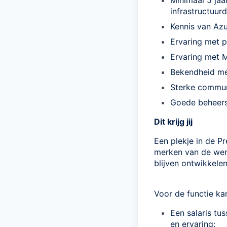
Minimaal 5 jaa
infrastructuur
Kennis van Azu
Ervaring met p
Ervaring met M
Bekendheid me
Sterke commun
Goede beheers
Dit krijg jij
Een plekje in de P
merken van de were
blijven ontwikkelen
Voor de functie kan
Een salaris tu
en ervaring;