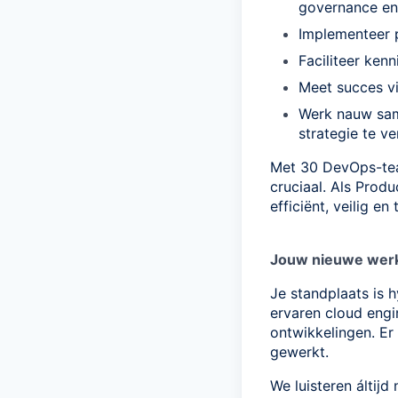
governance en
Implementeer 
Faciliteer ken
Meet succes vi
Werk nauw sam
strategie te ve
Met 30 DevOps-team
cruciaal. Als Produ
efficiënt, veilig en 
Jouw nieuwe wer
Je standplaats is 
ervaren cloud engi
ontwikkelingen. Er
gewerkt.
We luisteren áltij