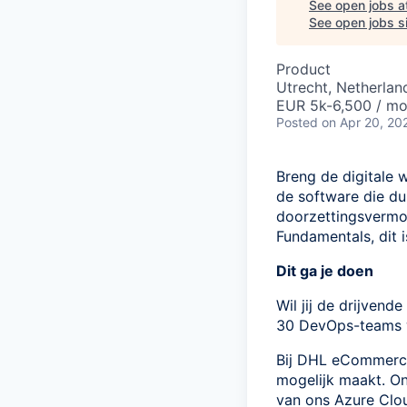
See open jobs a
See open jobs si
Product
Utrecht, Netherlan
EUR 5k-6,500 / mo
Posted
on Apr 20, 20
Breng de digitale 
de software die du
doorzettingsvermog
Fundamentals, dit 
Dit ga je doen
Wil jij de drijven
30 DevOps-teams w
Bij DHL eCommerce
mogelijk maakt. O
van ons Azure Clou