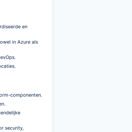
rdiseerde en
owel in Azure als
DevOps.
caties.
tform-componenten.
en.
endelijke
r security,