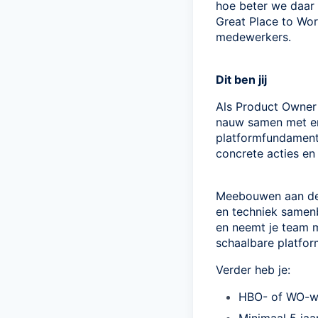
hoe beter we daar 
Great Place to Wor
medewerkers.
Dit ben jij
Als Product Owner 
nauw samen met en
platformfundamente
concrete acties en
Meebouwen aan de t
en techniek samenb
en neemt je team m
schaalbare platform
Verder heb je:
HBO- of WO-we