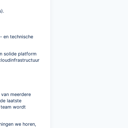
).
 en technische
n solide platform
cloudinfrastructuur
am van meerdere
de laatste
n team wordt
eningen we horen,