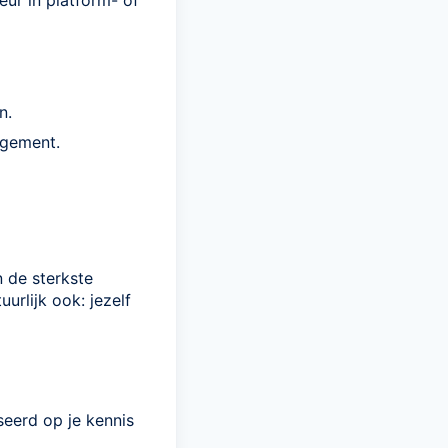
eur in platform- of
n.
agement.
 de sterkste
rlijk ook: jezelf
seerd op je kennis