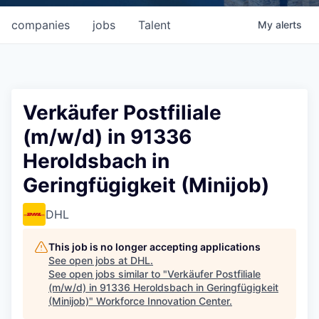
companies
jobs
Talent
My
alerts
Verkäufer Postfiliale
(m/w/d) in 91336
Heroldsbach in
Geringfügigkeit (Minijob)
DHL
This job is no longer accepting applications
See open jobs at
DHL
.
See open jobs similar to "
Verkäufer Postfiliale
(m/w/d) in 91336 Heroldsbach in Geringfügigkeit
(Minijob)
"
Workforce Innovation Center
.