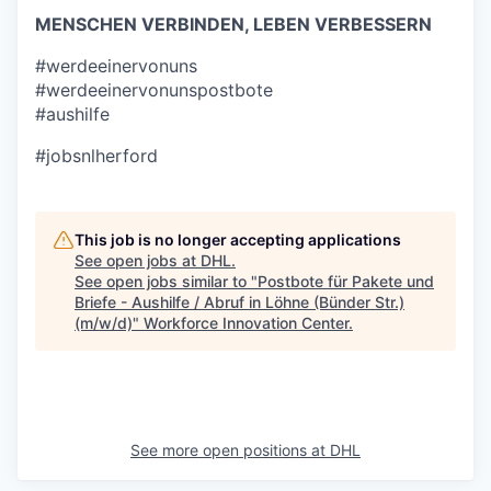
MENSCHEN VERBINDEN, LEBEN VERBESSERN
#werdeeinervonuns
#werdeeinervonunspostbote
#aushilfe
#jobsnlherford
This job is no longer accepting applications
See open jobs at
DHL
.
See open jobs similar to "
Postbote für Pakete und
Briefe - Aushilfe / Abruf in Löhne (Bünder Str.)
(m/w/d)
"
Workforce Innovation Center
.
See more open positions at
DHL