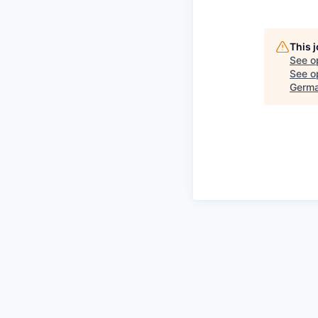
This 
See o
See op
Germ