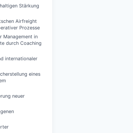
haltigen Stärkung
tschen Airfreight
erativer Prozesse
ier Management in
äfte durch Coaching
d internationaler
herstellung eines
nem
erung neuer
ogenen
rter