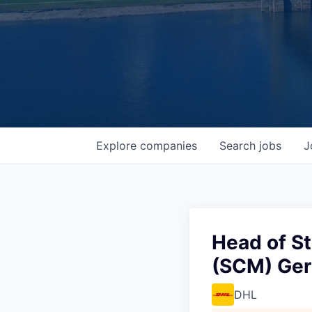
Explore
companies
Search
jobs
J
Head of S
(SCM) Ge
DHL