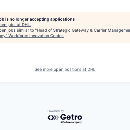
job is no longer accepting applications
pen jobs at
DHL
.
en jobs similar to "
Head of Strategic Gateway & Carrier Manageme
any
"
Workforce Innovation Center
.
See more open positions at
DHL
Powered by Getro.com