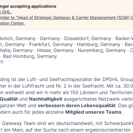
longer accepting applications
t
DHL
.
milar to "
Head of Strategic Gateway & Carrier Management (SCM) 
ation Center
.
 Munich, Germany · Germany · Düsseldorf, Germany · Baden
t, Germany · Frankfurt, Germany · Hamburg, Germany · Bav
halia, Germany · Hesse, Germany · Nuremberg, Germany · 
 · Bad Homburg, Germany
26
ing ist der Luft- und Seefrachtspezialist der DPDHL Group
er in der Luftfracht und Nr. 2 in der Seefracht. Mit ca. 30.
en weltweit sind wir in mehr als 150 Ländern und Territorie
Qualität
und
Nachhaltigkeit
ausgerichtetes Netzwerk verbi
ganzen Welt und
verbessern deren Lebensqualität
. Das gi
dern auch für jedes einzelne
Mitglied unseres Teams
.
ht Gateway Team sind wir deutschlandweit, mit Schwerpunk
rt am Main, auf der Suche nach einem ergebnisorientierten