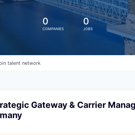
0
0
COMPANIES
JOBS
oin talent network
trategic Gateway & Carrier Man
rmany