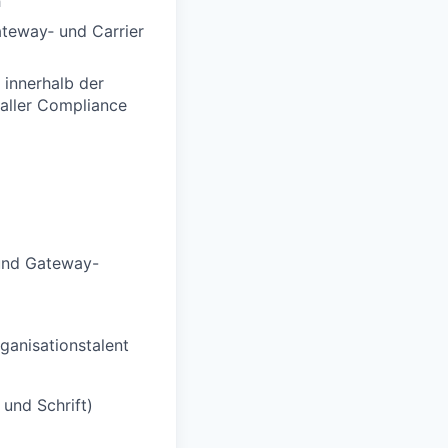
h
teway‑ und Carrier
 innerhalb der
 aller Compliance
 und Gateway-
rganisationstalent
und Schrift)