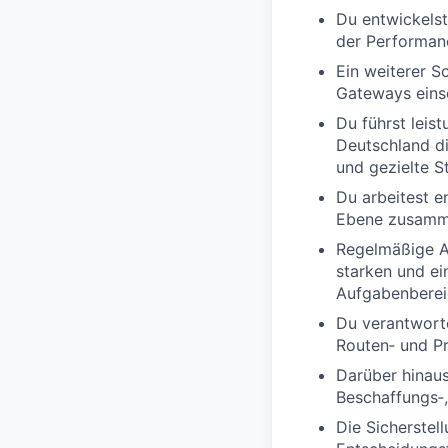
Du entwickelst
der Performanc
Ein weiterer S
Gateways einsc
Du führst leis
Deutschland di
und gezielte S
Du arbeitest e
Ebene zusam
Regelmäßige A
starken und ei
Aufgabenberei
Du verantworte
Routen‑ und P
Darüber hinaus
Beschaffungs‑,
Die Sicherstel