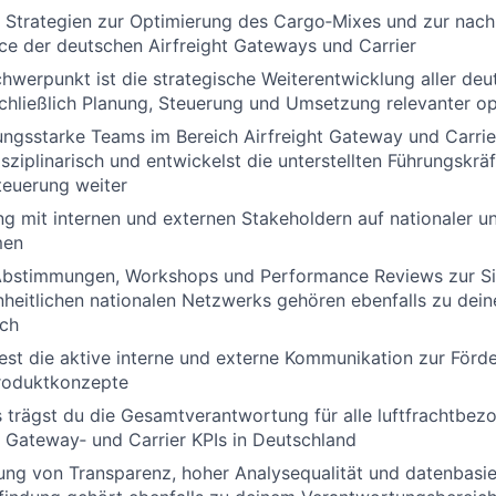
 Strategien zur Optimierung des Cargo‑Mixes und zur nach
e der deutschen Airfreight Gateways und Carrier
chwerpunkt ist die strategische Weiterentwicklung aller deu
hließlich Planung, Steuerung und Umsetzung relevanter op
tungsstarke Teams im Bereich Airfreight Gateway und Carr
sziplinarisch und entwickelst die unterstellten Führungskr
teuerung weiter
ng mit internen und externen Stakeholdern auf nationaler un
men
bstimmungen, Workshops und Performance Reviews zur Sic
nheitlichen nationalen Netzwerks gehören ebenfalls zu dei
ch
st die aktive interne und externe Kommunikation zur Förd
roduktkonzepte
 trägst du die Gesamtverantwortung für alle luftfrachtbez
 Gateway‑ und Carrier KPIs in Deutschland
lung von Transparenz, hoher Analysequalität und datenbasie