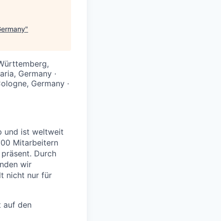
Germany
"
-Württemberg,
aria, Germany ·
Cologne, Germany ·
 und ist weltweit
000 Mitarbeitern
n präsent. Durch
nden wir
lt nicht nur für
t auf den