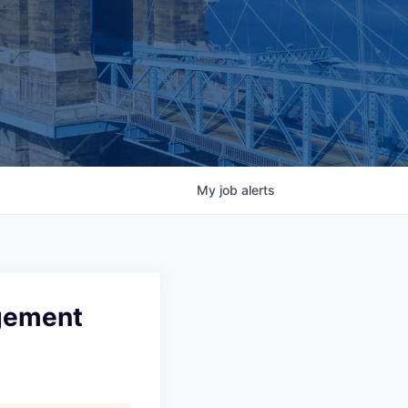
My
job
alerts
agement