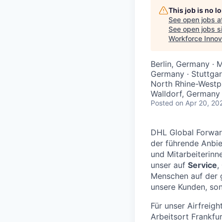
This job is no 
See open jobs a
See open jobs si
Workforce Innov
Berlin, Germany ·
Germany · Stuttgar
North Rhine-Westp
Walldorf, Germany
Posted
on Apr 20, 20
DHL Global Forward
der führende Anbiet
und Mitarbeiterinn
unser auf
Service
,
Menschen auf der 
unsere Kunden, son
Für unser Airfreig
Arbeitsort Frankfu