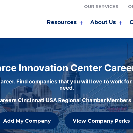
OUR SERVICES
O
Resources
About Us
C
rce Innovation Center Caree
areer. Find companies that you will love to work for
need.
careers Cincinnati USA Regional Chamber Members h
Add My Company
View Company Perks