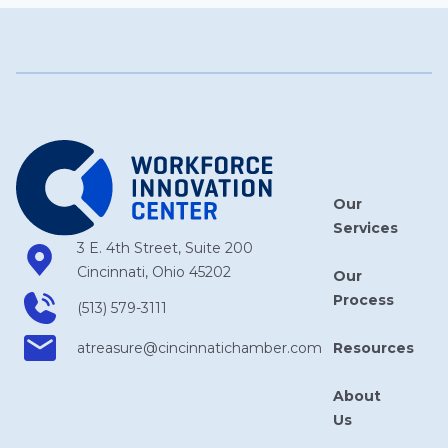
Our
Services
3 E. 4th Street, Suite 200
Cincinnati, Ohio 45202
Our
Process
(513) 579-3111
Resources
atreasure​@cincinnatichamber​.com
About
Us