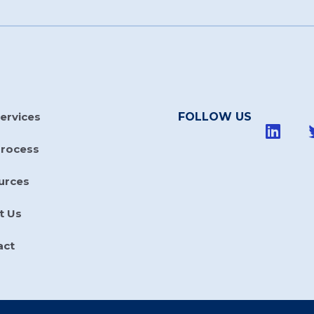
ervices
FOLLOW US
Process
urces
t Us
act