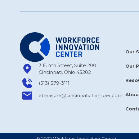
Our S
3 E. 4th Street, Suite 200
Our 
Cincinnati, Ohio 45202
Reso
(513) 579-3111
Abou
atreasure​@cincinnatichamber​.com
Cont