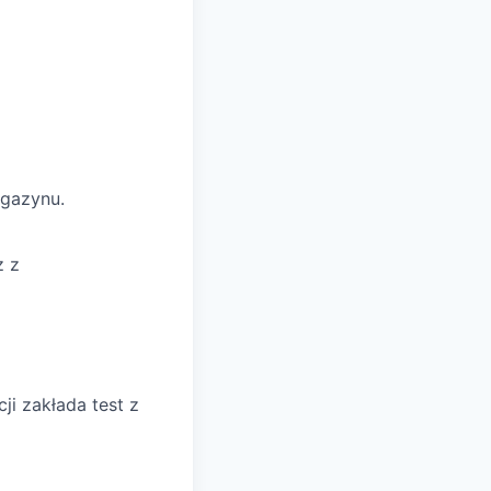
gazynu.
z z
ji zakłada test z