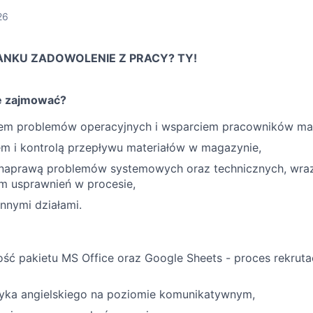
d
26
ANKU ZADOWOLENIE Z PRACY? TY!
ę zajmować?
em problemów operacyjnych i wsparciem pracowników ma
m i kontrolą przepływu materiałów w magazynie,
 naprawą problemów systemowych oraz technicznych, wra
 usprawnień w procesie,
nnymi działami.
ć pakietu MS Office oraz Google Sheets - proces rekrutac
yka angielskiego na poziomie komunikatywnym,