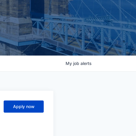
My
job
alerts
Apply now