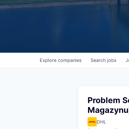
Explore
companies
Search
jobs
J
Problem S
Magazynu)
DHL