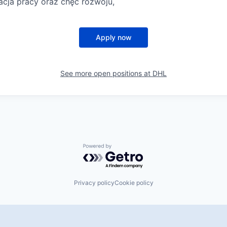
acja pracy oraz chęć rozwoju,
Apply now
See more open positions at
DHL
Powered by Getro.com
Privacy policy
Cookie policy