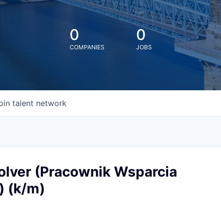
0
0
COMPANIES
JOBS
oin talent network
olver (Pracownik Wsparcia
 (k/m)