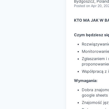
Bydgoszcz, Polan
Posted
on Apr 20, 20
KTO MA
JAK W B
Czym będziesz si
Rozwiązywani
Monitorowanie
Zgłaszaniem i
proponowaniem
Współpracą z i
Wymagania:
Dobra znajomoś
google sheets
Znajomość jęz