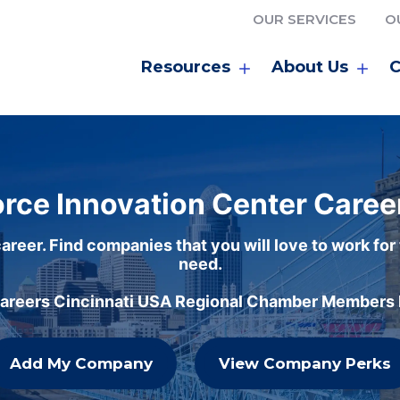
OUR SERVICES
O
Resources
About Us
C
rce Innovation Center Caree
areer. Find companies that you will love to work for
need.
careers Cincinnati USA Regional Chamber Members h
Add My Company
View Company Perks