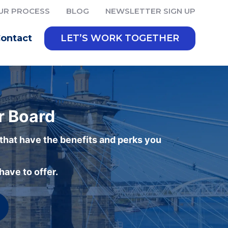
UR PROCESS
BLOG
NEWSLETTER SIGN UP
ontact
LET’S WORK TOGETHER
r Board
 that have the benefits and perks you
ave to offer.