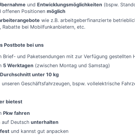
 Übernahme
und
Entwicklungsmöglichkeiten
(bspw. Standor
d offenen Positionen
möglich
tarbeiterangebote
wie z.B. arbeitgeberfinanzierte betriebli
, Rabatte bei Mobilfunkanbietern, etc.
s Postbote bei uns
 Brief- und Paketsendungen mit zur Verfügung gestellten H
an
5 Werktagen
(zwischen Montag und Samstag)
 Durchschnitt unter 10 kg
 unseren Geschäftsfahrzeugen, bspw. vollelektrische Fahr
er bietest
en
Pkw fahren
h auf Deutsch
unterhalten
fest
und kannst gut anpacken