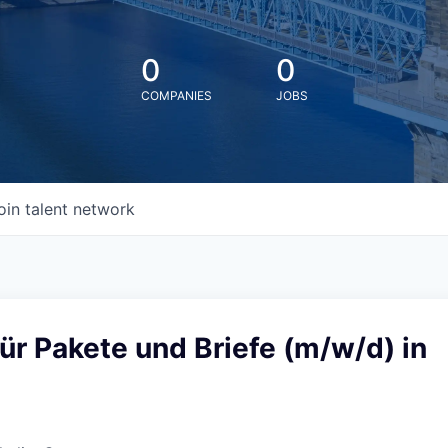
0
0
COMPANIES
JOBS
oin talent network
ür Pakete und Briefe (m/w/d) in