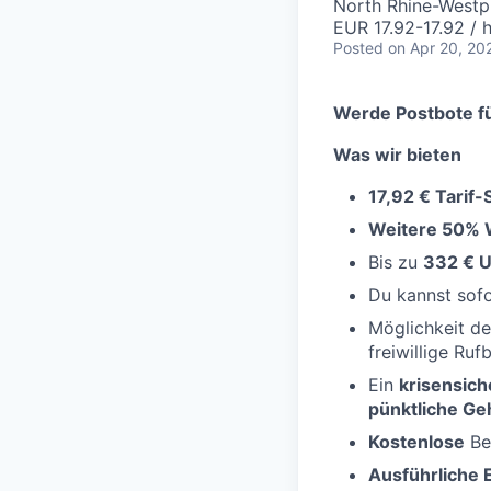
North Rhine-Westp
EUR 17.92-17.92 / 
Posted
on Apr 20, 20
Werde Postbote fü
Was wir bieten
17,92 € Tarif
Weitere 50% 
Bis zu
332 € U
Du kannst sof
Möglichkeit d
freiwillige Ruf
Ein
krisensich
pünktliche Ge
Kostenlose
Be
Ausführliche 