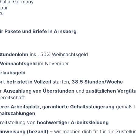
halia, Germany
hour
26
r Pakete und Briefe in Arnsberg
-Stundenlohn
inkl. 50% Weihnachtsgeld
Weihnachtsgeld
im November
rlaubsgeld
ort
befristet in Vollzeit
starten,
38,5
Stunden/Woche
er
Auszahlung von Überstunden
und
zusätzlichen Vergüt
bereitschaft
erer Arbeitsplatz, garantierte Gehaltssteigerung
gemäß Ta
haltszahlungen
reitstellung von
hochwertiger Arbeitskleidung
Einweisung (bezahlt)
– wir machen dich fit für die Zustellu