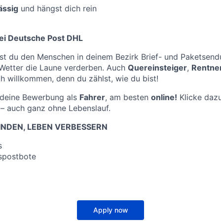
ässig
und hängst dich rein
ei Deutsche Post DHL
st du den Menschen in deinem Bezirk Brief- und Paketsend
 Wetter die Laune verderben. Auch
Quereinsteiger
,
Rentne
ch willkommen, denn du zählst, wie du bist!
f deine Bewerbung als
Fahrer
, am besten
online!
Klicke dazu
– auch ganz ohne Lebenslauf.
NDEN, LEBEN VERBESSERN
s
spostbote
Apply now