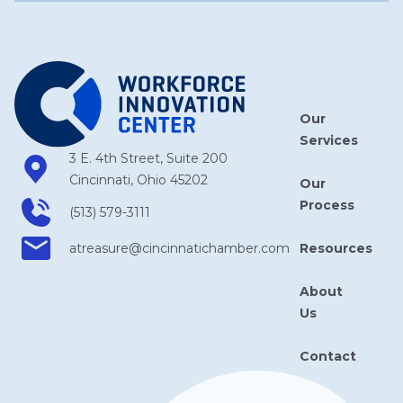
Our
Services
3 E. 4th Street, Suite 200
Cincinnati, Ohio 45202
Our
Process
(513) 579-3111
Resources
atreasure​@cincinnatichamber​.com
About
Us
Contact