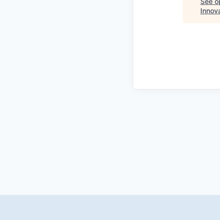
See op
Innov