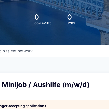
0
0
COMPANIES
JOBS
oin talent network
 Minijob / Aushilfe (m/w/d)
longer accepting applications