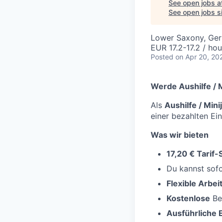
See open jobs a
See open jobs si
Lower Saxony, Ge
EUR 17.2-17.2 / hou
Posted
on Apr 20, 20
Werde Aushilfe / M
Als
Aushilfe / Min
einer bezahlten Ei
Was wir bieten
17,20 € Tarif
Du kannst sofo
Flexible Arbei
Kostenlose
Be
Ausführliche 