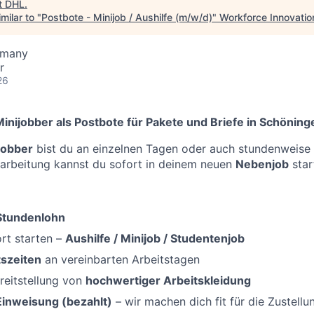
t
DHL
.
milar to "
Postbote - Minijob / Aushilfe (m/w/d)
"
Workforce Innovatio
rmany
r
26
inijobber als Postbote für Pakete und Briefe in Schöning
ijobber
bist du an einzelnen Tagen oder auch stundenweise f
narbeitung kannst du sofort in deinem neuen
Nebenjob
star
-Stundenlohn
rt starten –
Aushilfe / Minijob / Studentenjob
tszeiten
an vereinbarten Arbeitstagen
reitstellung von
hochwertiger Arbeitskleidung
Einweisung (bezahlt)
– wir machen dich fit für die Zustellu