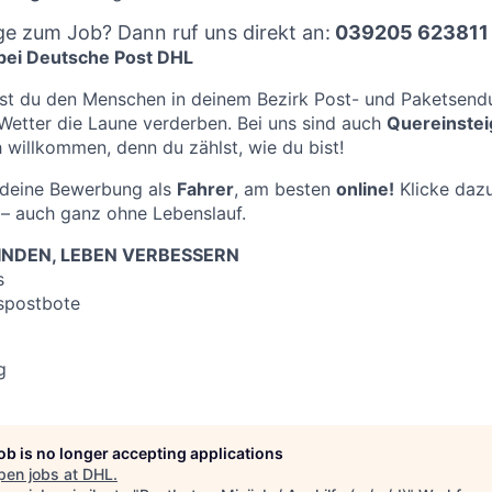
ge zum Job? Dann ruf uns direkt an:
039205 623811
 bei Deutsche Post DHL
st du den Menschen in deinem Bezirk Post- und Paketsendu
Wetter die Laune verderben. Bei uns sind auch
Quereinstei
 willkommen, denn du zählst, wie du bist!
f deine Bewerbung als
Fahrer
, am besten
online!
Klicke dazu
– auch ganz ohne Lebenslauf.
NDEN, LEBEN VERBESSERN
s
spostbote
g
job is no longer accepting applications
pen jobs at
DHL
.