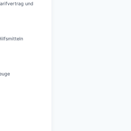
rifvertrag und
ilfsmitteln
zeuge