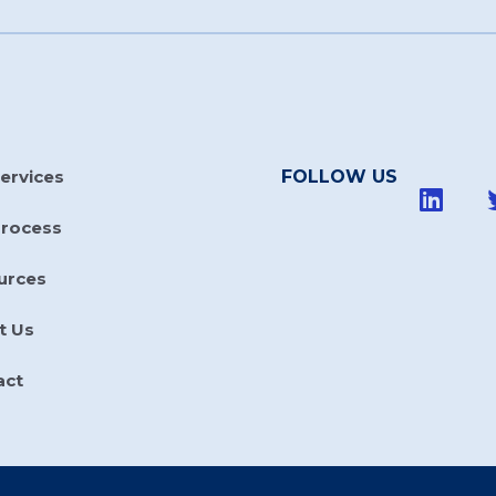
ervices
FOLLOW US
Process
urces
t Us
act