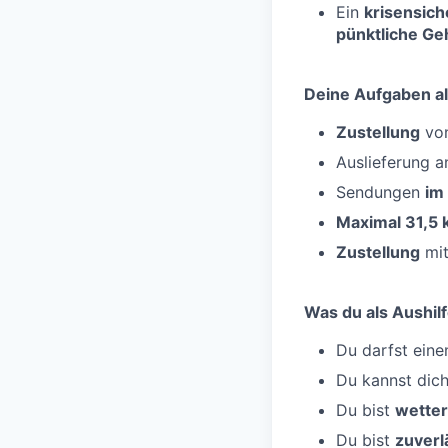
Ein
krisensich
pünktliche Ge
Deine Aufgaben al
Zustellung
von
Auslieferung 
Sendungen
im
Maximal 31,5 
Zustellung
mit
Was du als Aushilf
Du darfst ein
Du kannst dic
Du bist
wetter
Du bist
zuverl