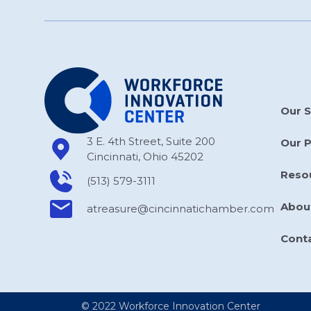
Our S
3 E. 4th Street, Suite 200
Our 
Cincinnati, Ohio 45202
Reso
(513) 579-3111
Abou
atreasure​@cincinnatichamber​.com
Cont
© 2022 Workforce Innovation Center