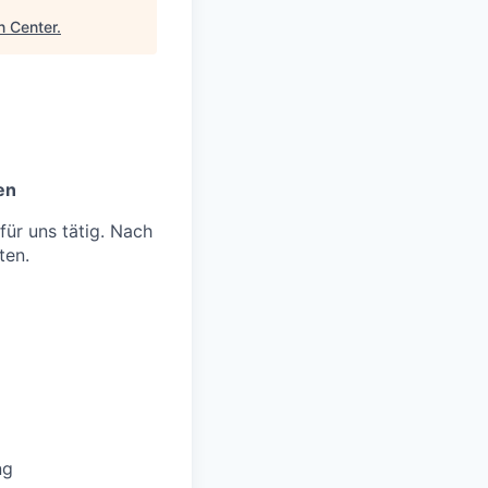
n Center
.
en
ür uns tätig. Nach
ten.
ng