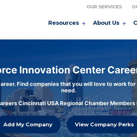
OUR SERVICES
O
Resources
About Us
C
rce Innovation Center Caree
areer. Find companies that you will love to work for
need.
careers Cincinnati USA Regional Chamber Members h
Add My Company
View Company Perks