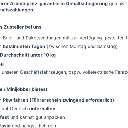
erer Arbeitsplatz, garantierte Gehaltssteigerung
gemäß Ta
haltszahlungen
s Zusteller bei uns
 Brief- und Paketsendungen mit zur Verfügung gestellten H
an
bestimmten Tagen
(zwischen Montag und Samstag)
 Durchschnitt unter 10 kg
kg
 unseren Geschäftsfahrzeugen, bspw. vollelektrische Fahr
e / Minijobber bietest
en
Pkw fahren (Führerschein zwingend erforderlich)
h auf Deutsch
unterhalten
fest
und kannst gut anpacken
ässig
und hängst dich rein