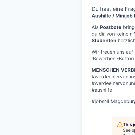
Du hast eine Fra
Aushilfe / Minijob
Als
Postbote
bring
du dir von keinem 
Studenten
herzlich
Wir freuen uns au
'Bewerben'-Button 
MENSCHEN VERBI
#werdeeinervonun
#werdeeinervonun
#aushilfe
#jobsNLMagdebur
This 
See o