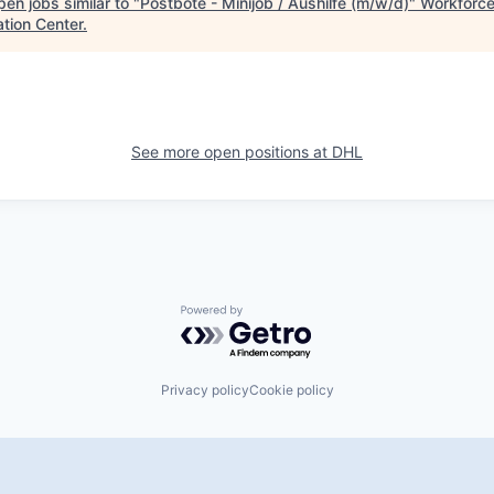
en jobs similar to "
Postbote - Minijob / Aushilfe (m/w/d)
"
Workforc
ation Center
.
See more open positions at
DHL
Powered by Getro.com
Privacy policy
Cookie policy