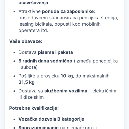
usavršavanja
Atraktivne
ponude za zaposlenike
:
poslodavcem sufinansirana penzijska štednja,
leasing bicikala, popusti kod mobilnih
operatera itd.
Vaše obaveze:
Dostava
pisama i paketa
5 radnih dana sedmično
(između ponedjeljka
i subote)
Pošiljke u prosjeku
10 kg
, do maksimalnih
31,5 kg
Dostava sa
službenim vozilima
– električnim
ili dizelskim
Potrebne kvalifikacije:
Vozačka dozvola B kategorije
Sporazumijevanje
na njemačkom ili