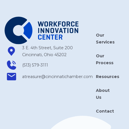
Our
Services
3 E. 4th Street, Suite 200
Cincinnati, Ohio 45202
Our
Process
(513) 579-3111
Resources
atreasure​@cincinnatichamber​.com
About
Us
Contact