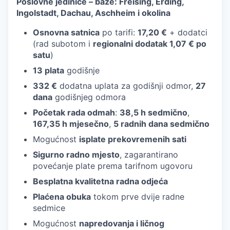
Poslovne jedinice – baze: Freising, Erding,
Ingolstadt, Dachau, Aschheim i okolina
Osnovna satnica
po tarifi:
17,20 €
+ dodatci
(rad subotom i
regionalni dodatak 1,07 € po
satu
)
13 plata
godišnje
332 €
dodatna uplata za godišnji odmor,
27
dana
godišnjeg odmora
Početak rada odmah
:
38,5 h sedmično
,
167,35 h mjesečno
,
5 radnih dana sedmično
Mogućnost
isplate prekovremenih sati
Sigurno radno mjesto
, zagarantirano
povećanje plate prema tarifnom ugovoru
Besplatna kvalitetna radna odjeća
Plaćena obuka
tokom prve dvije radne
sedmice
Mogućnost
napredovanja i ličnog