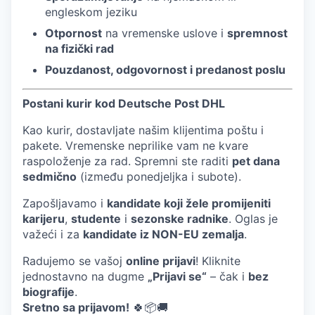
engleskom jeziku
Otpornost
na vremenske uslove i
spremnost
na fizički rad
Pouzdanost, odgovornost i predanost poslu
Postani kurir kod Deutsche Post DHL
Kao kurir, dostavljate našim klijentima poštu i
pakete. Vremenske neprilike vam ne kvare
raspoloženje za rad. Spremni ste raditi
pet dana
sedmično
(između ponedjeljka i subote).
Zapošljavamo i
kandidate koji žele promijeniti
karijeru
,
studente
i
sezonske radnike
. Oglas je
važeći i za
kandidate iz NON-EU zemalja
.
Radujemo se vašoj
online prijavi
! Kliknite
jednostavno na dugme
„Prijavi se“
– čak i
bez
biografije
.
Sretno sa prijavom!
🍀📦🚚