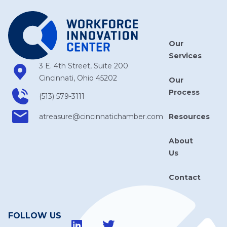
Our
Services
3 E. 4th Street, Suite 200
Cincinnati, Ohio 45202
Our
Process
(513) 579-3111
Resources
atreasure​@cincinnatichamber​.com
About
Us
Contact
FOLLOW US