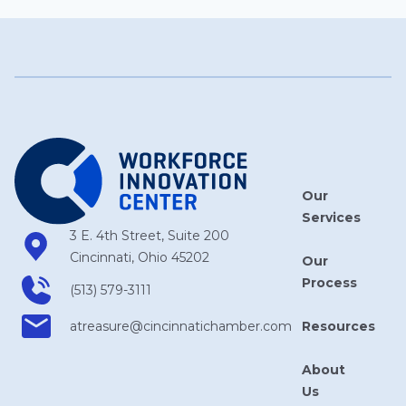
Our
Services
3 E. 4th Street, Suite 200
Cincinnati, Ohio 45202
Our
Process
(513) 579-3111
Resources
atreasure​@cincinnatichamber​.com
About
Us