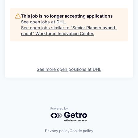
This job is no longer accepting applications
See open jobs at
DHL
.
See open jobs similar to "
Senior Planner avond-
nacht
"
Workforce Innovation Center
.
See more open positions at
DHL
Powered by Getro.com
Privacy policy
Cookie policy