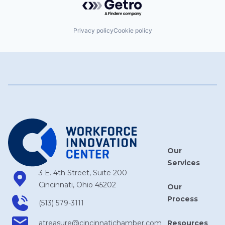
Privacy policy
Cookie policy
Our
Services
3 E. 4th Street, Suite 200
Cincinnati, Ohio 45202
Our
Process
(513) 579-3111
Resources
atreasure​@cincinnatichamber​.com