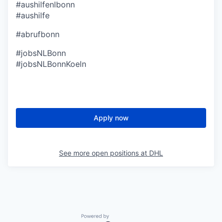
#aushilfenlbonn
#aushilfe
#abrufbonn
#jobsNLBonn
#jobsNLBonnKoeln
Apply now
See more open positions at
DHL
Powered by Getro.com