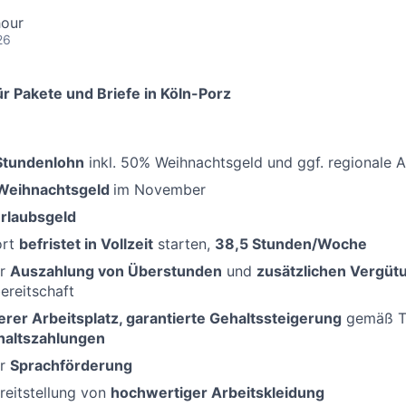
hour
26
r Pakete und Briefe in Köln-Porz
-Stundenlohn
inkl. 50% Weihnachtsgeld und ggf. regionale 
Weihnachtsgeld
im November
rlaubsgeld
ort
befristet in Vollzeit
starten,
38,5
Stunden/Woche
er
Auszahlung von Überstunden
und
zusätzlichen Vergüt
bereitschaft
erer Arbeitsplatz, garantierte Gehaltssteigerung
gemäß Ta
haltszahlungen
er
Sprachförderung
reitstellung von
hochwertiger Arbeitskleidung