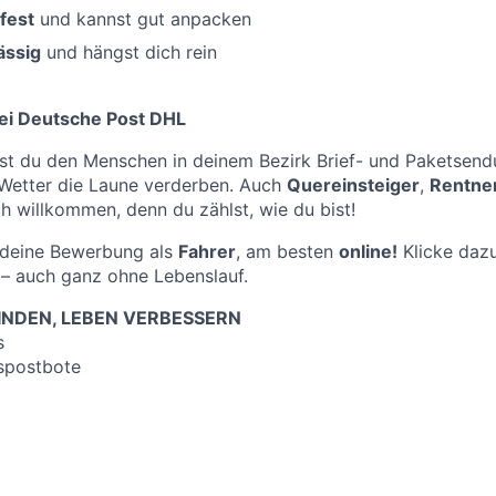
fest
und kannst gut anpacken
ässig
und hängst dich rein
ei Deutsche Post DHL
st du den Menschen in deinem Bezirk Brief- und Paketsend
 Wetter die Laune verderben. Auch
Quereinsteiger
,
Rentne
ch willkommen, denn du zählst, wie du bist!
f deine Bewerbung als
Fahrer
, am besten
online!
Klicke dazu
– auch ganz ohne Lebenslauf.
NDEN, LEBEN VERBESSERN
s
spostbote