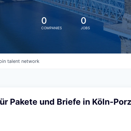
0
0
COMPANIES
JOBS
oin talent network
ür Pakete und Briefe in Köln-Por