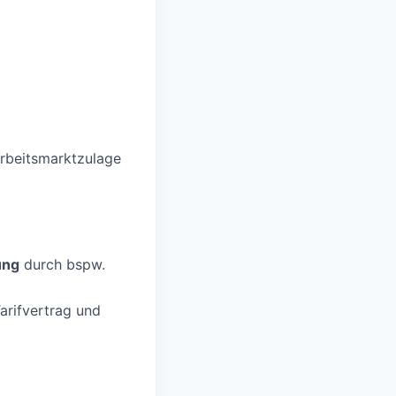
Arbeitsmarktzulage
ung
durch bspw.
rifvertrag und