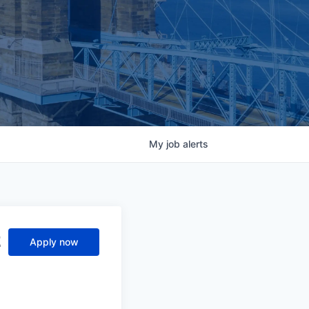
My
job
alerts
z
Apply now