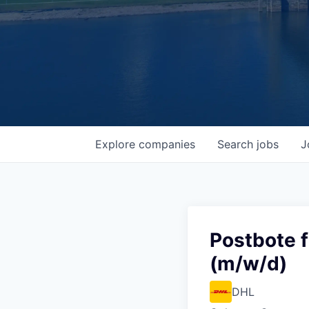
Explore
companies
Search
jobs
J
Postbote f
(m/w/d)
DHL