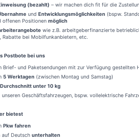
Einweisung (bezahlt)
– wir machen dich fit für die Zustellu
 Übernahme
und
Entwicklungsmöglichkeiten
(bspw. Standor
d offenen Positionen
möglich
tarbeiterangebote
wie z.B. arbeitgeberfinanzierte betriebli
, Rabatte bei Mobilfunkanbietern, etc.
s Postbote bei uns
 Brief- und Paketsendungen mit zur Verfügung gestellten H
an
5 Werktagen
(zwischen Montag und Samstag)
 Durchschnitt unter 10 kg
 unseren Geschäftsfahrzeugen, bspw. vollelektrische Fahr
er bietest
en
Pkw fahren
h auf Deutsch
unterhalten