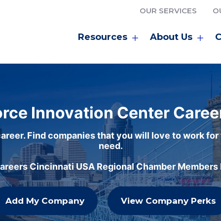
OUR SERVICES
O
Resources
About Us
C
rce Innovation Center Caree
areer. Find companies that you will love to work for
need.
careers Cincinnati USA Regional Chamber Members h
Add My Company
View Company Perks