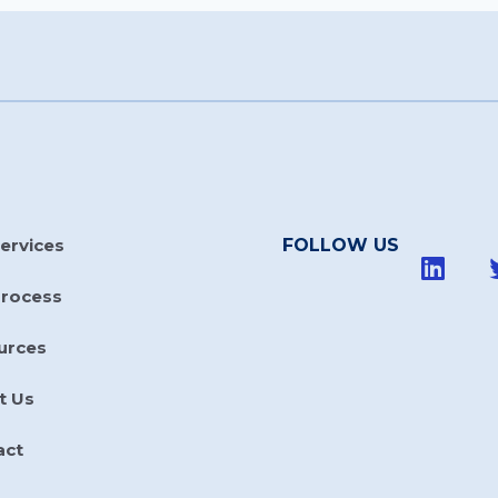
ervices
FOLLOW US
Process
urces
t Us
act