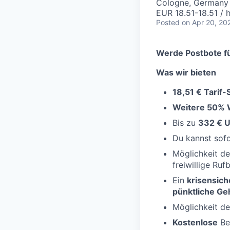
Cologne, Germany
EUR 18.51-18.51 / 
Posted
on Apr 20, 20
Werde Postbote fü
Was wir bieten
18,51 € Tarif
Weitere 50% 
Bis zu
332 € U
Du kannst sof
Möglichkeit d
freiwillige Ruf
Ein
krisensich
pünktliche Ge
Möglichkeit d
Kostenlose
Be