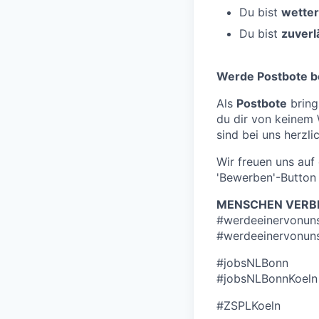
Du bist
wetter
Du bist
zuverl
Werde Postbote b
Als
Postbote
bring
du dir von keinem
sind bei uns herzli
Wir freuen uns au
'Bewerben'-Button 
MENSCHEN VERBI
#werdeeinervonun
#werdeeinervonun
#jobsNLBonn
#jobsNLBonnKoeln
#ZSPLKoeln