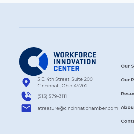
Our S
3 E. 4th Street, Suite 200
Our 
Cincinnati, Ohio 45202
Reso
(513) 579-3111
Abou
atreasure​@cincinnatichamber​.com
Cont