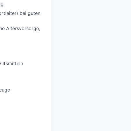
ng
tleiter) bei guten
che Altersvorsorge,
ilfsmitteln
zeuge