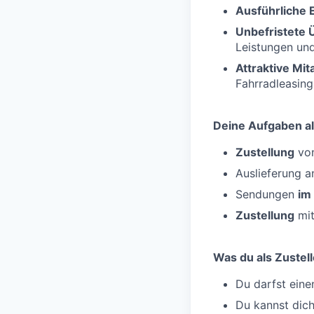
Ausführliche 
Unbefristete
Leistungen un
Attraktive Mi
Fahrradleasing
Deine Aufgaben al
Zustellung
von
Auslieferung 
Sendungen
im
Zustellung
mit
Was du als Zustell
Du darfst ein
Du kannst dic