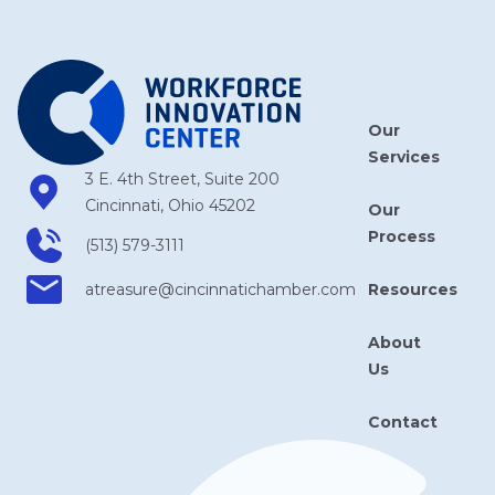
Our
Services
3 E. 4th Street, Suite 200
Cincinnati, Ohio 45202
Our
Process
(513) 579-3111
Resources
atreasure​@cincinnatichamber​.com
About
Us
Contact