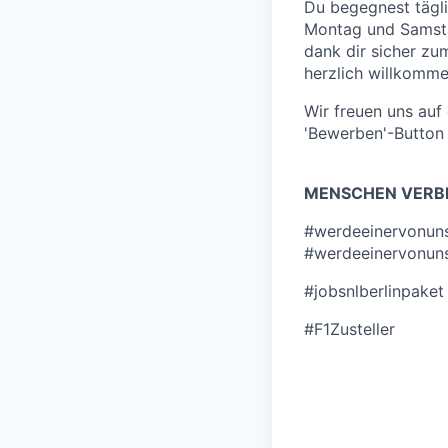
Du begegnest tägl
Montag und Samsta
dank dir sicher zu
herzlich willkommen
Wir freuen uns au
'Bewerben'-Button 
MENSCHEN VERBI
#werdeeinervonun
#werdeeinervonuns
#jobsnlberlinpaket
#F1Zusteller