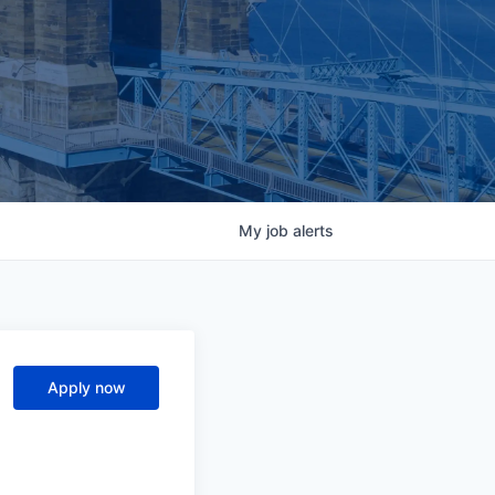
My
job
alerts
Apply now