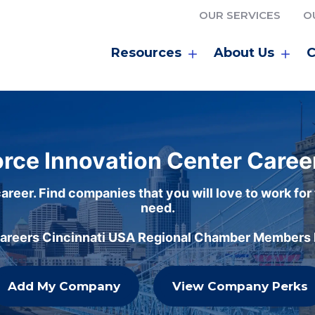
OUR SERVICES
O
Resources
About Us
C
rce Innovation Center Caree
areer. Find companies that you will love to work for
need.
careers Cincinnati USA Regional Chamber Members h
Add My Company
View Company Perks