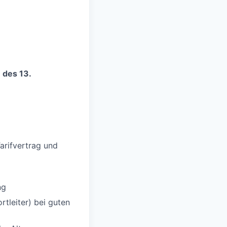
 des 13.
rifvertrag und
ng
tleiter) bei guten