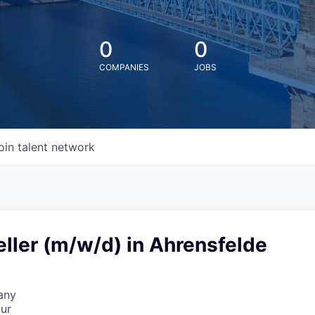
0
0
COMPANIES
JOBS
oin talent network
ller (m/w/d) in Ahrensfelde
any
our