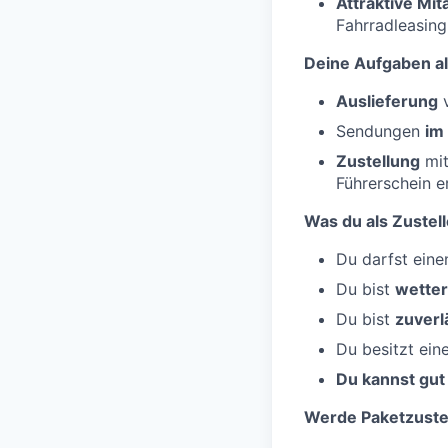
Attraktive Mi
Fahrradleasing
Deine Aufgaben al
Auslieferung
v
Sendungen
im
Zustellung
mit
Führerschein e
Was du als Zustell
Du darfst ein
Du bist
wetter
Du bist
zuverl
Du besitzt ein
Du kannst gut
Werde Paketzustel