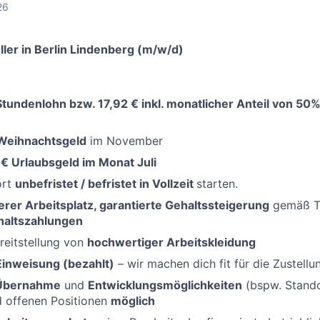
26
ler in Berlin Lindenberg (m/w/d)
-Stundenlohn bzw.
17,92 €
inkl. monatlicher Anteil von 50%
Weihnachtsgeld
im November
€ Urlaubsgeld im Monat Juli
ort
unbefristet / befristet in Vollzeit
starten.
erer Arbeitsplatz, garantierte Gehaltssteigerung
gemäß Ta
haltszahlungen
reitstellung von
hochwertiger Arbeitskleidung
Einweisung (bezahlt)
– wir machen dich fit für die Zustellu
 Übernahme
und
Entwicklungsmöglichkeiten
(bspw. Standor
d offenen Positionen
möglich