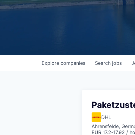
Explore
companies
Search
jobs
J
Paketzuste
DHL
Ahrensfelde, Germ
EUR 17.2-17.92 / h