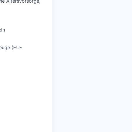
che Altersvorsorge,
eln
zeuge (EU-