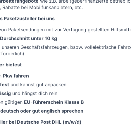
tarbeiterangebote
wie z.B. arbeitgeberfinanzierte betriebli
, Rabatte bei Mobilfunkanbietern, etc.
s Paketzusteller bei uns
on Paketsendungen mit zur Verfügung gestellten Hilfsmitt
 Durchschnitt unter 10 kg
 unseren Geschäftsfahrzeugen, bspw. vollelektrische Fahr
rforderlich)
er bietest
en
Pkw fahren
fest
und kannst gut anpacken
ässig
und hängst dich rein
en gültigen
EU-Führerschein Klasse B
 deutsch oder gut englisch sprechen
ler bei Deutsche Post DHL (m/w/d)