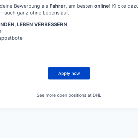
f deine Bewerbung als
Fahrer
, am besten
online!
Klicke dazu
– auch ganz ohne Lebenslauf.
NDEN, LEBEN VERBESSERN
s
spostbote
Apply now
See more open positions at
DHL