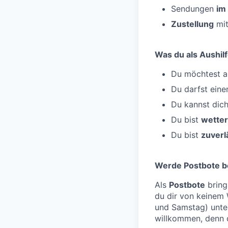
Sendungen
im
Zustellung
mit
Was du als Aushilf
Du möchtest al
Du darfst ein
Du kannst dic
Du bist
wetter
Du bist
zuverl
Werde Postbote b
Als
Postbote
bring
du dir von keinem
und Samstag) unt
willkommen, denn d