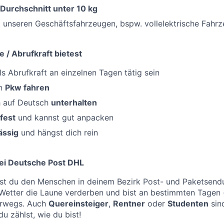
 Durchschnitt unter 10 kg
 unseren Geschäftsfahrzeugen, bspw. vollelektrische Fahr
e / Abrufkraft bietest
s Abrufkraft an einzelnen Tagen tätig sein
en
Pkw fahren
h auf Deutsch
unterhalten
fest
und kannst gut anpacken
ässig
und hängst dich rein
ei Deutsche Post DHL
st du den Menschen in deinem Bezirk Post- und Paketsendu
 Wetter die Laune verderben und bist an bestimmten Tagen
erwegs. Auch
Quereinsteiger
,
Rentner
oder
Studenten
sind
u zählst, wie du bist!