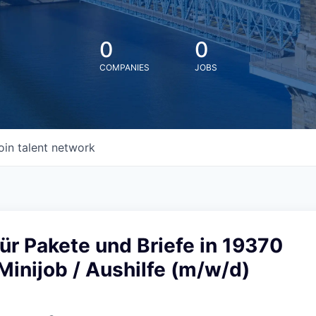
0
0
COMPANIES
JOBS
oin talent network
ür Pakete und Briefe in 19370
Minijob / Aushilfe (m/w/d)