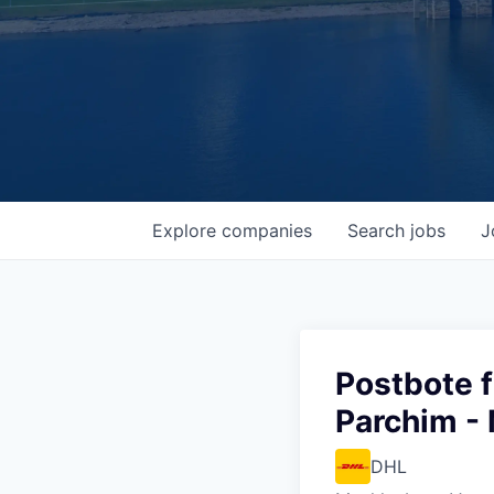
Explore
companies
Search
jobs
J
Postbote f
Parchim - 
DHL