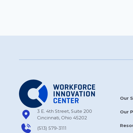
Our S
3 E. 4th Street, Suite 200
Our 
Cincinnati, Ohio 45202
Reso
(513) 579-3111