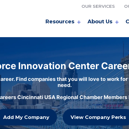
OUR SERVICES
O
Resources
About Us
C
rce Innovation Center Caree
areer. Find companies that you will love to work for
need.
careers Cincinnati USA Regional Chamber Members h
Add My Company
View Company Perks