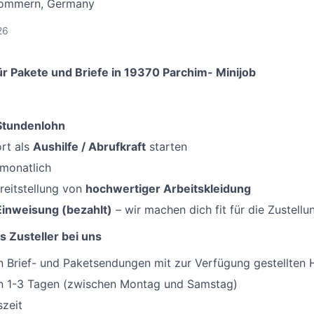
ommern, Germany
26
r Pakete und Briefe in 19370 Parchim- Minijob
-Stundenlohn
rt als
Aushilfe / Abrufkraft
starten
 monatlich
reitstellung von
hochwertiger Arbeitskleidung
Einweisung (bezahlt)
– wir machen dich fit für die Zustellu
s Zusteller bei uns
 Brief- und Paketsendungen mit zur Verfügung gestellten H
an 1-3 Tagen (zwischen Montag und Samstag)
szeit