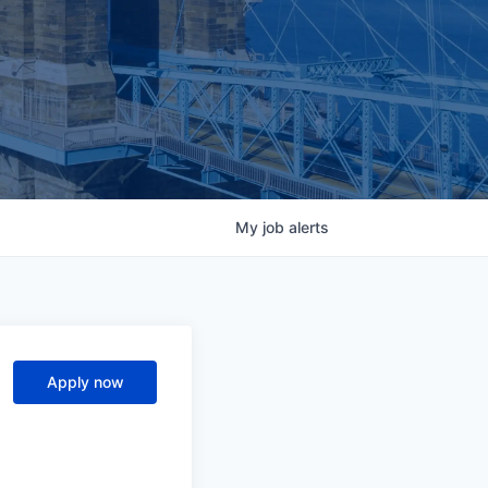
My
job
alerts
Apply now