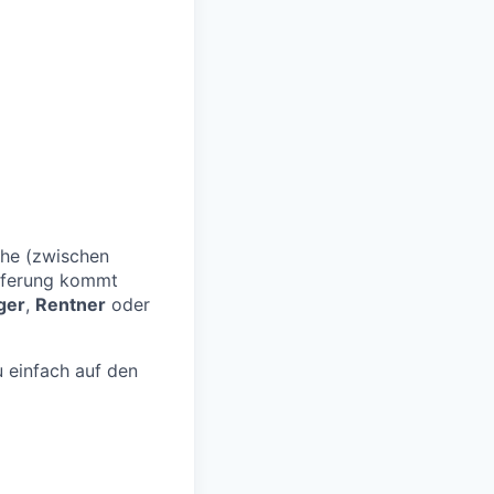
che (zwischen
eferung kommt
ger
,
Rentner
oder
 einfach auf den