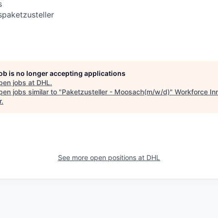
s
paketzusteller
job is no longer accepting applications
pen jobs at
DHL
.
en jobs similar to "
Paketzusteller - Moosach(m/w/d)
"
Workforce In
r
.
See more open positions at
DHL