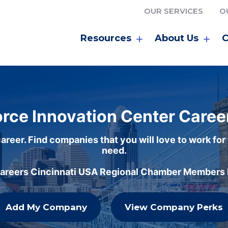
OUR SERVICES
O
Resources
About Us
C
rce Innovation Center Caree
areer. Find companies that you will love to work for
need.
careers Cincinnati USA Regional Chamber Members h
Add My Company
View Company Perks