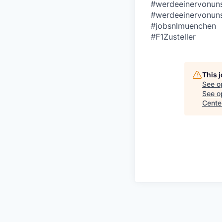
#werdeeinervonun
#werdeeinervonuns
#jobsnlmuenchen
#F1Zusteller
This 
See o
See op
Cente