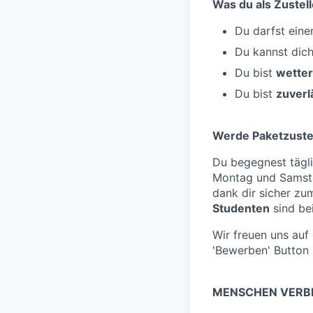
Was du als Zustell
Du darfst ein
Du kannst dic
Du bist
wetter
Du bist
zuverl
Werde Paketzustel
Du begegnest tägl
Montag und Samsta
dank dir sicher zu
Studenten
sind bei
Wir freuen uns au
'Bewerben' Button 
MENSCHEN VERBI