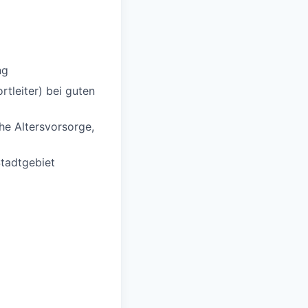
ng
tleiter) bei guten
che Altersvorsorge,
Stadtgebiet