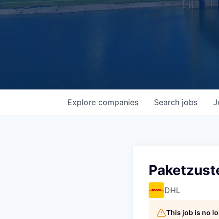
Explore
companies
Search
jobs
J
Paketzust
DHL
This job is no 