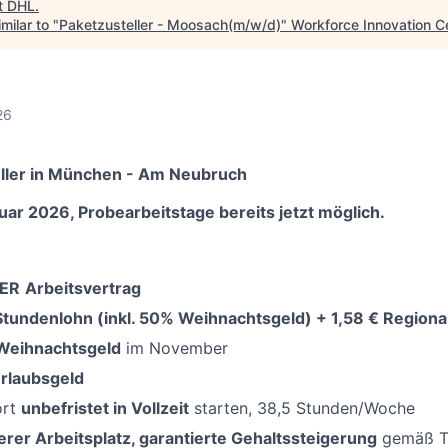
t
DHL
.
milar to "
Paketzusteller - Moosach(m/w/d)
"
Workforce Innovation C
26
ller in München - Am Neubruch
uar 2026, Probearbeitstage bereits jetzt möglich.
ER
Arbeitsvertrag
-Stundenlohn
(
inkl. 50%
Weihnachtsgeld) + 1,58 € Regiona
Weihnachtsgeld
im November
rlaubsgeld
ort
unbefristet in Vollzeit
starten, 38,5 Stunden/Woche
erer Arbeitsplatz, garantierte Gehaltssteigerung
gemäß Ta