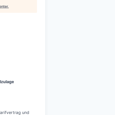
enter
.
lzulage
rifvertrag und