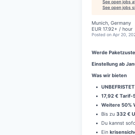
See open jobs a
See open jobs si
Munich, Germany
EUR 17.92+ / hour
Posted
on Apr 20, 20
Werde Paketzuste
Einstellung ab Jan
Was wir bieten
UNBEFRISTET
17,92 € Tarif
Weitere 50% 
Bis zu
332 € U
Du kannst sof
Ein
krisensich