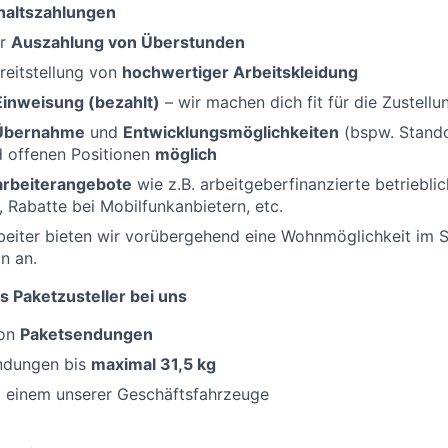
haltszahlungen
er
Auszahlung von Überstunden
reitstellung von
hochwertiger Arbeitskleidung
Einweisung (bezahlt)
– wir machen dich fit für die Zustellu
 Übernahme
und
Entwicklungsmöglichkeiten
(bspw. Standor
d offenen Positionen
möglich
tarbeiterangebote
wie z.B. arbeitgeberfinanzierte betriebli
, Rabatte bei Mobilfunkanbietern, etc.
beiter bieten wir vorübergehend eine Wohnmöglichkeit im 
n an.
s Paketzusteller bei uns
von
Paketsendungen
ndungen bis
maximal 31,5 kg
 einem unserer Geschäftsfahrzeuge