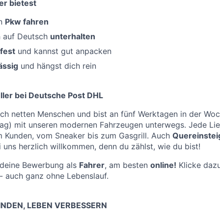
er bietest
en
Pkw fahren
h auf Deutsch
unterhalten
fest
und kannst gut anpacken
ässig
und hängst dich rein
ler bei Deutsche Post DHL
ich netten Menschen und bist an fünf Werktagen in der Wo
g) mit unseren modernen Fahrzeugen unterwegs. Jede Li
m Kunden, vom Sneaker bis zum Gasgrill. Auch
Quereinstei
 uns herzlich willkommen, denn du zählst, wie du bist!
f deine Bewerbung als
Fahrer
, am besten
online!
Klicke dazu
- auch ganz ohne Lebenslauf.
NDEN, LEBEN VERBESSERN