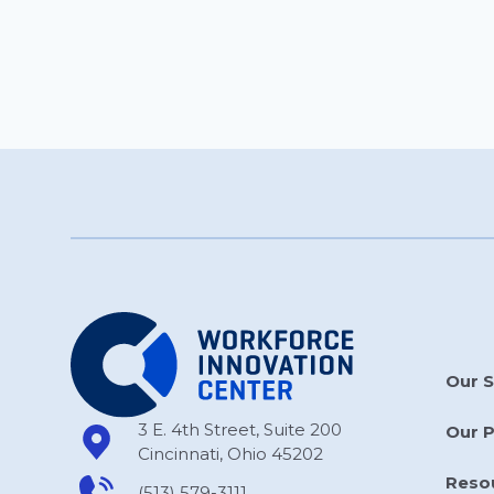
Our S
3 E. 4th Street, Suite 200
Our 
Cincinnati, Ohio 45202
Reso
(513) 579-3111