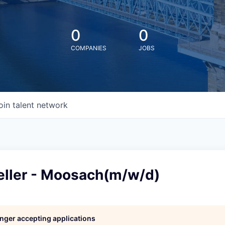
0
0
COMPANIES
JOBS
oin talent network
eller - Moosach(m/w/d)
longer accepting applications