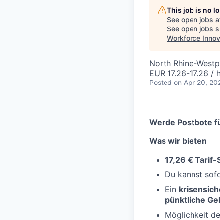
This job is no 
See open jobs a
See open jobs si
Workforce Innov
North Rhine-Westp
EUR 17.26-17.26 / 
Posted
on Apr 20, 20
Werde Postbote fü
Was wir bieten
17,26 € Tarif
Du kannst sofo
Ein
krisensich
pünktliche Ge
Möglichkeit d