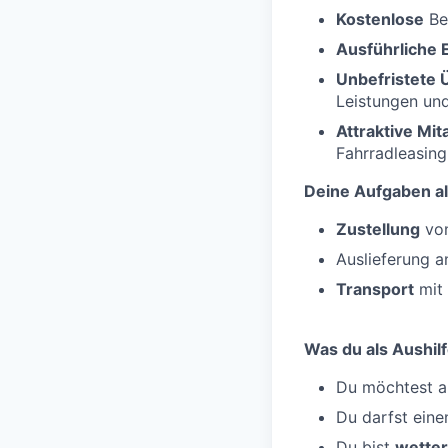
Kostenlose
Be
Ausführliche 
Unbefristete
Leistungen un
Attraktive Mi
Fahrradleasing
Deine Aufgaben al
Zustellung
von
Auslieferung 
Transport
mit 
Was du als Aushilf
Du möchtest al
Du darfst ein
Du bist
wetter