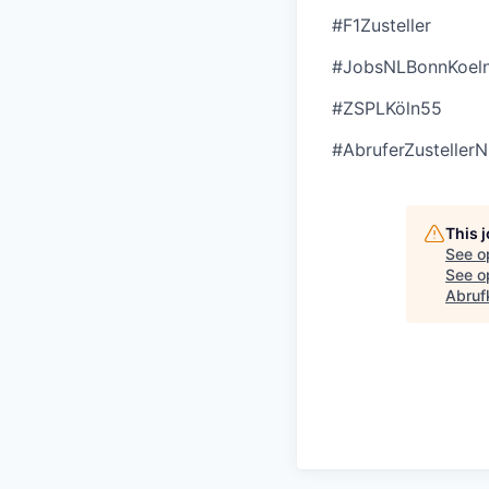
#F1Zusteller
#JobsNLBonnKoel
#ZSPLKöln55
#AbruferZusteller
This 
See o
See op
Abruf