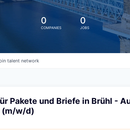
0
0
COMPANIES
JOBS
oin talent network
ür Pakete und Briefe in Brühl - Au
t (m/w/d)