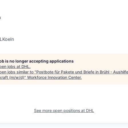
n
NLKoeln
job is no longer accepting applications
pen jobs at
DHL
.
en jobs similar to "
Postbote für Pakete und Briefe in Brühl - Aushilfe
kraft (m/w/d)
"
Workforce Innovation Center
.
See more open positions at
DHL