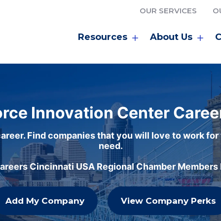
OUR SERVICES
O
Resources
About Us
C
rce Innovation Center Caree
areer. Find companies that you will love to work for
need.
careers Cincinnati USA Regional Chamber Members h
Add My Company
View Company Perks