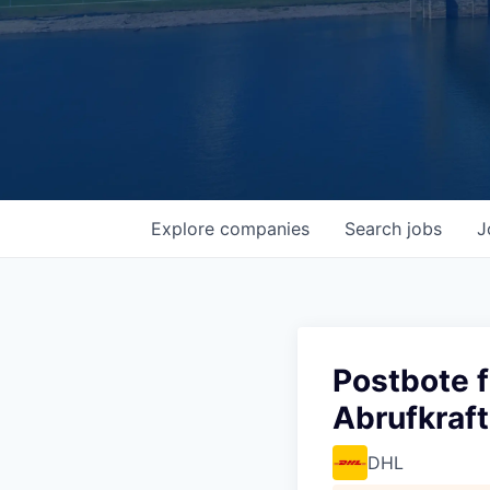
Explore
companies
Search
jobs
J
Postbote f
Abrufkraf
DHL