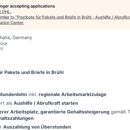
longer accepting applications
t
DHL
.
milar to "
Postbote für Pakete und Briefe in Brühl - Aushilfe / Abrufkr
ation Center
.
halia, Germany
hour
26
r Pakete und Briefe in Brühl
-Stundenlohn
inkl.
regionale Arbeitsmarktzulage
rt als
Aushilfe / Abrufkraft starten
erer Arbeitsplatz, garantierte Gehaltssteigerung
gemäß Ta
haltszahlungen
er
Auszahlung von Überstunden