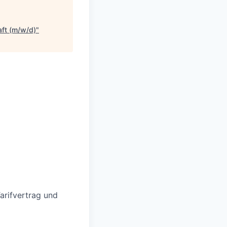
aft (m/w/d)
"
rifvertrag und