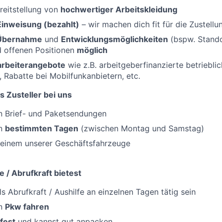
reitstellung von
hochwertiger Arbeitskleidung
Einweisung (bezahlt)
– wir machen dich fit für die Zustellu
 Übernahme
und
Entwicklungsmöglichkeiten
(bspw. Standor
d offenen Positionen
möglich
tarbeiterangebote
wie z.B. arbeitgeberfinanzierte betriebli
, Rabatte bei Mobilfunkanbietern, etc.
s Zusteller bei uns
 Brief- und Paketsendungen
an
bestimmten Tagen
(zwischen Montag und Samstag)
einem unserer Geschäftsfahrzeuge
e / Abrufkraft bietest
s Abrufkraft / Aushilfe an einzelnen Tagen tätig sein
en
Pkw fahren
fest
und kannst gut anpacken