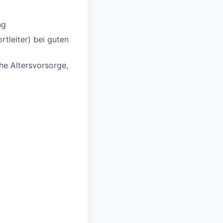
ng
tleiter) bei guten
che Altersvorsorge,