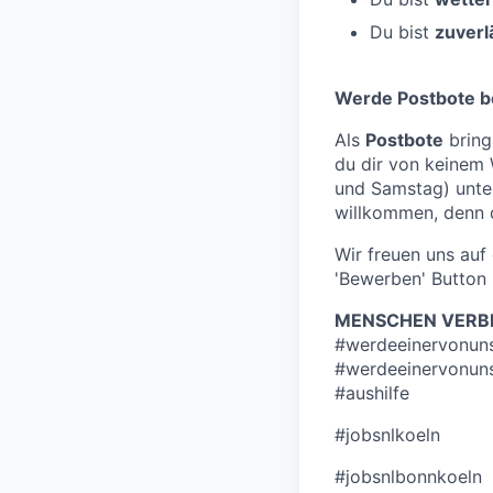
Du bist
zuverl
Werde Postbote b
Als
Postbote
bring
du dir von keinem
und Samstag) unt
willkommen, denn d
Wir freuen uns au
'Bewerben' Button 
MENSCHEN VERBI
#werdeeinervonun
#werdeeinervonun
#aushilfe
#jobsnlkoeln
#jobsnlbonnkoeln