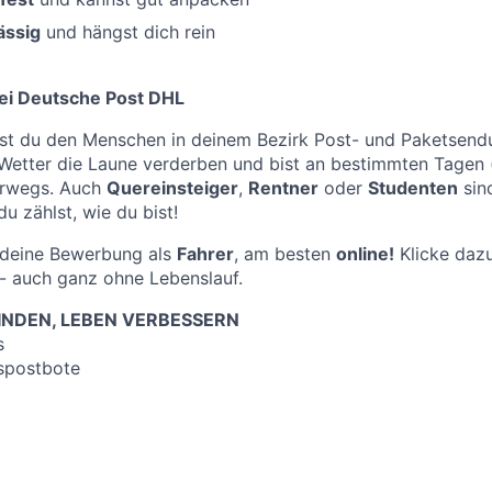
ässig
und hängst dich rein
ei Deutsche Post DHL
st du den Menschen in deinem Bezirk Post- und Paketsendu
 Wetter die Laune verderben und bist an bestimmten Tagen
erwegs. Auch
Quereinsteiger
,
Rentner
oder
Studenten
sind
u zählst, wie du bist!
f deine Bewerbung als
Fahrer
, am besten
online!
Klicke dazu
- auch ganz ohne Lebenslauf.
NDEN, LEBEN VERBESSERN
s
spostbote