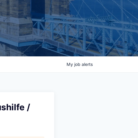
My
job
alerts
shilfe /