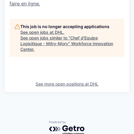
faire en ligne.
This job is no longer accepting applications
See open jobs at
DHL
.
See open jobs similar to "
Chef d'Equipe
Logisitique - Mitry-Mory
"
Workforce Innovation
Center
.
See more open positions at
DHL
Powered by Getro.com