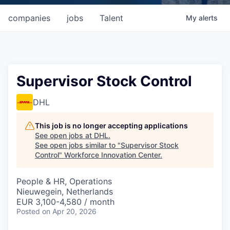
companies
jobs
Talent
My
alerts
Supervisor Stock Control
DHL
This job is no longer accepting applications
See open jobs at
DHL
.
See open jobs similar to "
Supervisor Stock
Control
"
Workforce Innovation Center
.
People & HR, Operations
Nieuwegein, Netherlands
EUR 3,100-4,580 / month
Posted
on Apr 20, 2026