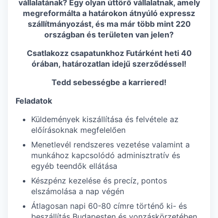
vállalatának? Egy olyan úttörő vállalatnak, amely
megreformálta a határokon átnyúló expressz
szállítmányozást, és ma már több mint 220
országban és területen van jelen?
Csatlakozz csapatunkhoz Futárként heti 40
órában, határozatlan idejű szerződéssel!
Tedd sebességbe a karriered!
Feladatok
Küldemények kiszállítása és felvétele az
előírásoknak megfelelően
Menetlevél rendszeres vezetése valamint a
munkához kapcsolódó adminisztratív és
egyéb teendők ellátása
Készpénz kezelése és precíz, pontos
elszámolása a nap végén
Átlagosan napi 60-80 címre történő ki- és
beszállítás Budapesten és vonzáskörzetében