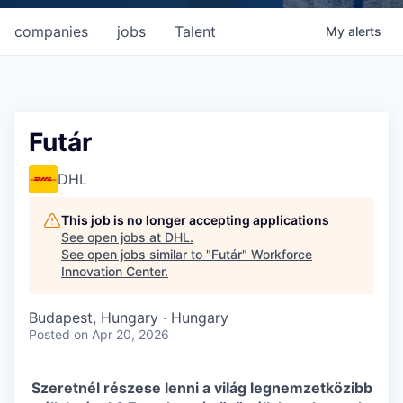
companies
jobs
Talent
My
alerts
Futár
DHL
This job is no longer accepting applications
See open jobs at
DHL
.
See open jobs similar to "
Futár
"
Workforce
Innovation Center
.
Budapest, Hungary · Hungary
Posted
on Apr 20, 2026
Szeretnél részese lenni a világ legnemzetközibb