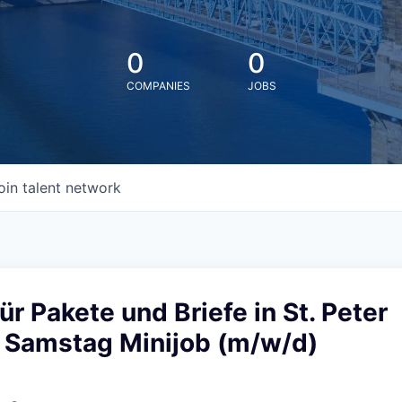
0
0
COMPANIES
JOBS
oin talent network
ür Pakete und Briefe in St. Peter
 Samstag Minijob (m/w/d)