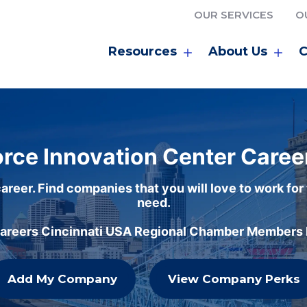
OUR SERVICES
O
Resources
About Us
C
rce Innovation Center Caree
areer. Find companies that you will love to work for
need.
careers Cincinnati USA Regional Chamber Members h
Add My Company
View Company Perks