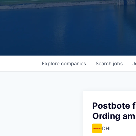
Explore
companies
Search
jobs
J
Postbote f
Ording am
DHL