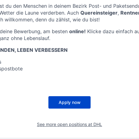
st du den Menschen in deinem Bezirk Post- und Paketsendu
 Wetter die Laune verderben. Auch
Quereinsteiger
,
Rentne
ch willkommen, denn du zählst, wie du bist!
f deine Bewerbung, am besten
online!
Klicke dazu einfach au
ganz ohne Lebenslauf.
NDEN, LEBEN VERBESSERN
s
spostbote
Apply now
See more open positions at
DHL