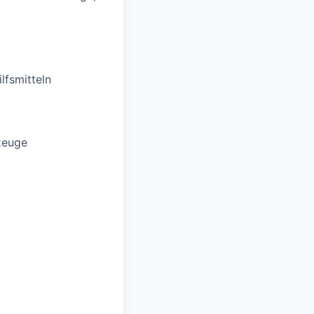
lfsmitteln
zeuge