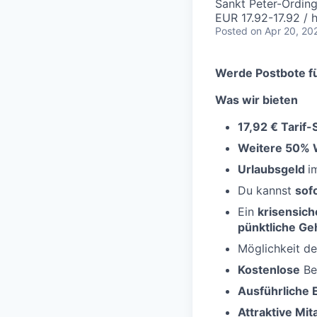
Sankt Peter-Ordin
EUR 17.92-17.92 / 
Posted
on Apr 20, 20
Werde Postbote fü
Was wir bieten
17,92 € Tarif-
Weitere 50% 
Urlaubsgeld
i
Du kannst
sof
Ein
krisensich
pünktliche Ge
Möglichkeit de
Kostenlose
Be
Ausführliche 
Attraktive Mi