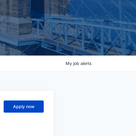
My
job
alerts
Apply now