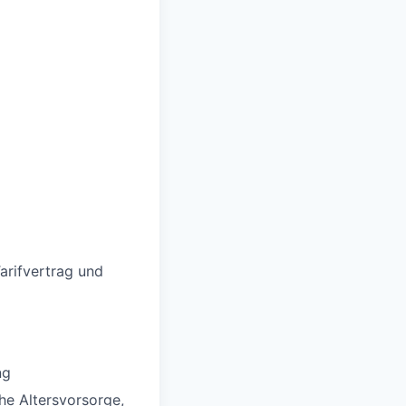
rifvertrag und
ng
che Altersvorsorge,