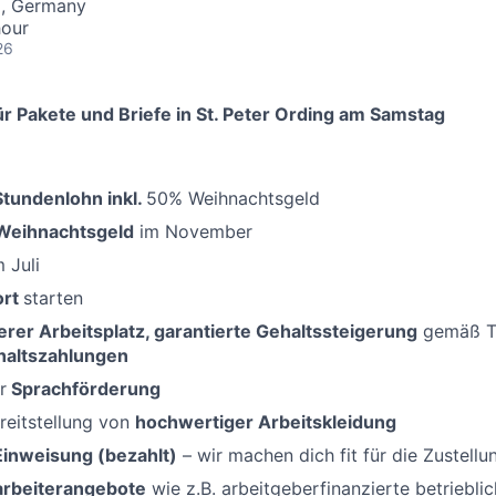
g, Germany
hour
26
r Pakete und Briefe in St. Peter Ording am Samstag
Stundenlohn inkl.
50% Weihnachtsgeld
Weihnachtsgeld
im November
m Juli
ort
starten
erer Arbeitsplatz, garantierte Gehaltssteigerung
gemäß Ta
haltszahlungen
r
Sprachförderung
reitstellung von
hochwertiger Arbeitskleidung
Einweisung (bezahlt)
– wir machen dich fit für die Zustellu
tarbeiterangebote
wie z.B. arbeitgeberfinanzierte betriebli