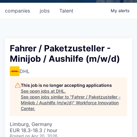
companies
jobs
Talent
My
alerts
Fahrer / Paketzusteller -
Minijob / Aushilfe (m/w/d)
DHL
This job is no longer accepting applications
See open jobs at
DHL
.
See open jobs similar to "
Fahrer / Paketzusteller -
Minijob / Aushilfe (m/w/d)
"
Workforce Innovation
Center
.
Limburg, Germany
EUR 18.3-18.3 / hour
Posted
on Apr 20, 2026