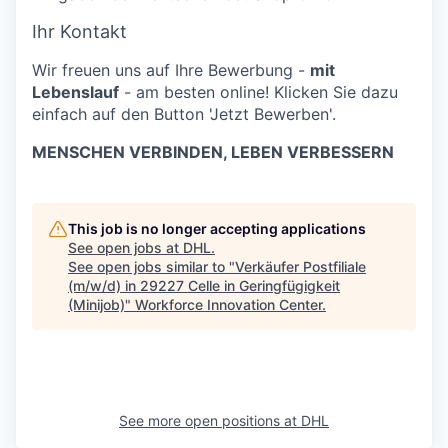
Ihr Kontakt
Wir freuen uns auf Ihre Bewerbung -
mit
Lebenslauf
- am besten online! Klicken Sie dazu
einfach auf den Button 'Jetzt Bewerben'.
MENSCHEN VERBINDEN, LEBEN VERBESSERN
This job is no longer accepting applications
See open jobs at
DHL
.
See open jobs similar to "
Verkäufer Postfiliale
(m/w/d) in 29227 Celle in Geringfügigkeit
(Minijob)
"
Workforce Innovation Center
.
See more open positions at
DHL