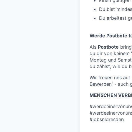
Einen gültigen
Du bist minde
Du arbeitest 
Werde Postbote fü
Als
Postbote
bring
du dir von keinem
Montag und Samsta
du zählst, wie du bi
Wir freuen uns au
Bewerben' - auch 
MENSCHEN VERBI
#werdeeinervonun
#werdeeinervonun
#jobsnldresden