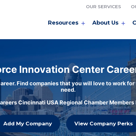
OUR SERVICES
O
Resources
About Us
C
rce Innovation Center Caree
areer. Find companies that you will love to work for
need.
careers Cincinnati USA Regional Chamber Members h
Add My Company
View Company Perks