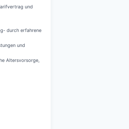
rifvertrag und
ng- durch erfahrene
stungen und
che Altersvorsorge,