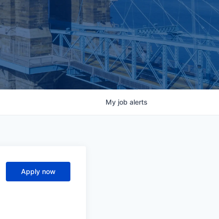
My
job
alerts
Apply now