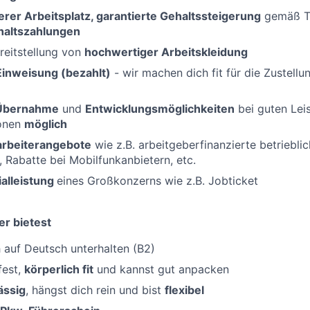
erer Arbeitsplatz, garantierte Gehaltssteigerung
gemäß Ta
haltszahlungen
reitstellung von
hochwertiger Arbeitskleidung
Einweisung (bezahlt)
- wir machen dich fit für die Zustellu
 Übernahme
und
Entwicklungsmöglichkeiten
bei guten Lei
ionen
möglich
tarbeiterangebote
wie z.B. arbeitgeberfinanzierte betriebli
, Rabatte bei Mobilfunkanbietern, etc.
ialleistung
eines Großkonzerns wie z.B. Jobticket
er bietest
 auf Deutsch unterhalten (B2)
fest,
körperlich fit
und kannst gut anpacken
ässig
, hängst dich rein und bist
flexibel