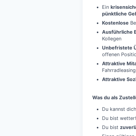
Ein
krisensich
pünktliche Ge
Kostenlose
Be
Ausführliche 
Kollegen
Unbefristete
offenen Posit
Attraktive Mi
Fahrradleasing
Attraktive Soz
Was du als Zustell
Du kannst dich
Du bist wetter
Du bist
zuverl