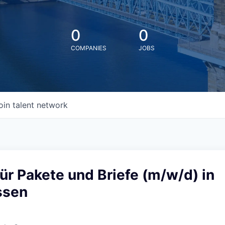
0
0
COMPANIES
JOBS
oin talent network
ür Pakete und Briefe (m/w/d) in
ssen