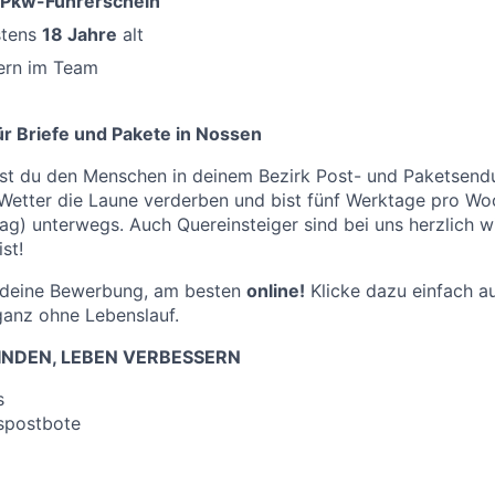
Pkw-Führerschein
stens
18 Jahre
alt
gern im Team
r Briefe und Pakete in Nossen
st du den Menschen in deinem Bezirk Post- und Paketsendu
 Wetter die Laune verderben und bist fünf Werktage pro W
g) unterwegs. Auch Quereinsteiger sind bei uns herzlich 
st!
f deine Bewerbung, am besten
online!
Klicke dazu einfach au
ganz ohne Lebenslauf.
NDEN, LEBEN VERBESSERN
s
spostbote