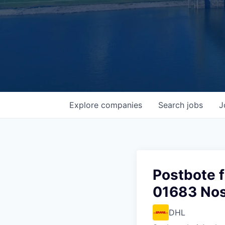
Explore
companies
Search
jobs
J
Postbote f
01683 No
DHL