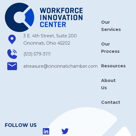
Our
Services
3 E. 4th Street, Suite 200
Cincinnati, Ohio 45202
Our
Process
(513) 579-3111
Resources
atreasure​@cincinnatichamber​.com
About
Us
Contact
FOLLOW US