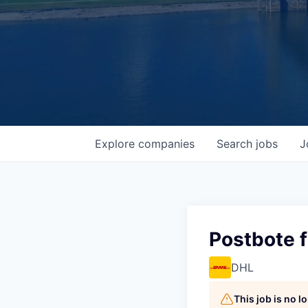
Explore
companies
Search
jobs
J
Postbote f
DHL
This job is no 