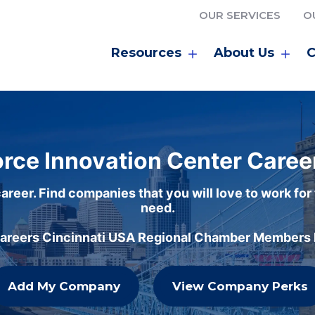
OUR SERVICES
O
Resources
About Us
C
rce Innovation Center Caree
areer. Find companies that you will love to work for
need.
careers Cincinnati USA Regional Chamber Members h
Add My Company
View Company Perks