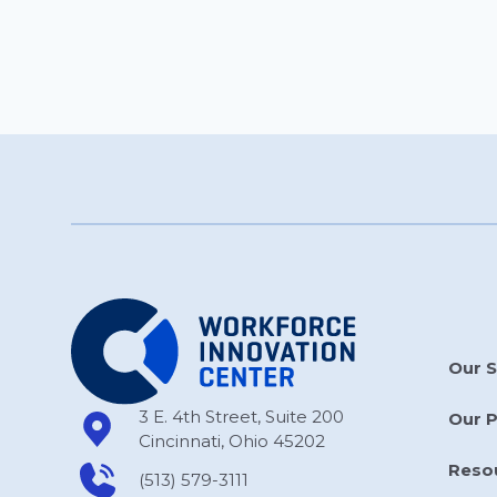
Our S
3 E. 4th Street, Suite 200
Our 
Cincinnati, Ohio 45202
Reso
(513) 579-3111