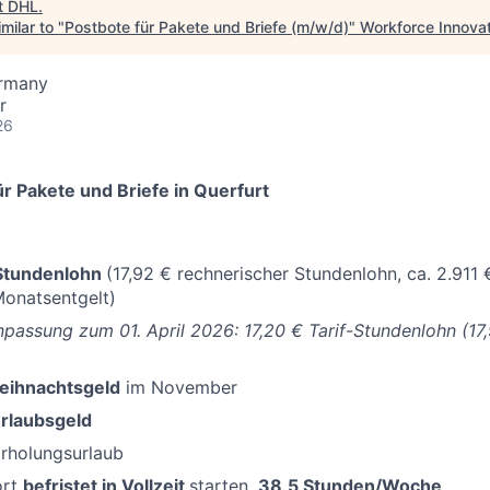
t
DHL
.
milar to "
Postbote für Pakete und Briefe (m/w/d)
"
Workforce Innovat
ermany
r
26
r Pakete und Briefe in Querfurt
-Stundenlohn
(17,92 € rechnerischer Stundenlohn, ca. 2.911 €
 Monatsentgelt)
passung zum 01. April 2026: 17,20 € Tarif-Stundenlohn (17
Weihnachtsgeld
im November
rlaubsgeld
Erholungsurlaub
ort
befristet in Vollzeit
starten,
38,5 Stunden/Woche