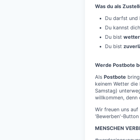
Was du als Zustell
Du darfst und
Du kannst dic
Du bist
wetter
Du bist
zuverl
Werde Postbote b
Als
Postbote
bring
keinem Wetter die
Samstag) unterwe
willkommen, denn d
Wir freuen uns au
'Bewerben'-Button 
MENSCHEN VERBI