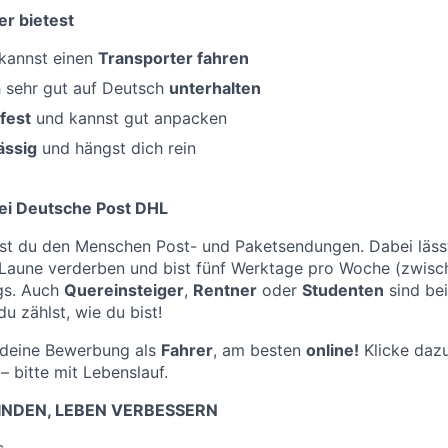
er bietest
 kannst einen
Transporter fahren
h sehr gut auf Deutsch
unterhalten
fest
und kannst gut anpacken
ässig
und hängst dich rein
ei Deutsche Post DHL
st du den Menschen Post- und Paketsendungen. Dabei lässt
 Laune verderben und bist fünf Werktage pro Woche (zwis
gs. Auch
Quereinsteiger
,
Rentner
oder
Studenten
sind bei
u zählst, wie du bist!
f deine Bewerbung als
Fahrer
, am besten
online!
Klicke dazu
– bitte mit Lebenslauf.
NDEN, LEBEN VERBESSERN