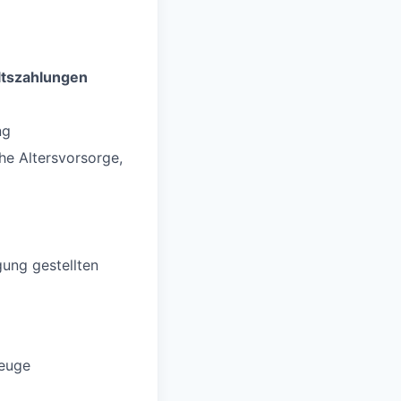
ltszahlungen
ng
che Altersvorsorge,
ung gestellten
zeuge