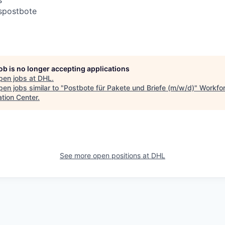
s
spostbote
job is no longer accepting applications
pen jobs at
DHL
.
en jobs similar to "
Postbote für Pakete und Briefe (m/w/d)
"
Workfo
ation Center
.
See more open positions at
DHL