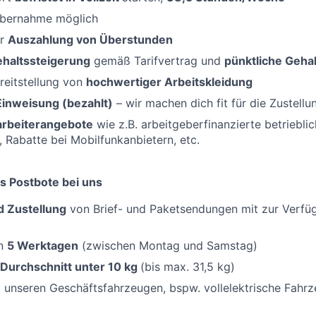
Übernahme
möglich
er
Auszahlung von Überstunden
ehaltssteigerung
gemäß Tarifvertrag und
pünktliche Geha
reitstellung von
hochwertiger Arbeitskleidung
Einweisung (bezahlt)
– wir machen dich fit für die Zustellu
tarbeiterangebote
wie z.B. arbeitgeberfinanzierte betriebli
, Rabatte bei Mobilfunkanbietern, etc.
s Postbote bei uns
d Zustellung
von Brief- und Paketsendungen mit zur Verfüg
an
5 Werktagen
(zwischen Montag und Samstag)
 Durchschnitt unter 10 kg
(bis max. 31,5 kg)
 unseren Geschäftsfahrzeugen, bspw. vollelektrische Fahr