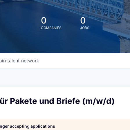
0
0
COMPANIES
JOBS
oin talent network
ür Pakete und Briefe (m/w/d)
longer accepting applications