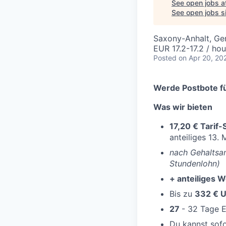
See open jobs a
See open jobs si
Saxony-Anhalt, G
EUR 17.2-17.2 / hou
Posted
on Apr 20, 20
Werde Postbote fü
Was wir bieten
17,20 € Tarif
anteiliges 13.
nach Gehaltsan
Stundenlohn)
+ anteiliges 
Bis zu
332 € U
27
- 32 Tage 
Du kannst sof