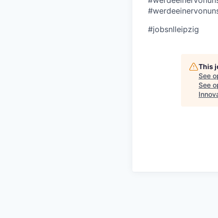
#werdeeinervonun
#werdeeinervonun
#jobsnlleipzig
This 
See o
See op
Innov