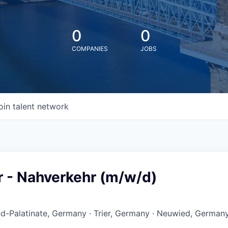
0
0
COMPANIES
JOBS
oin talent network
r - Nahverkehr (m/w/d)
d-Palatinate, Germany · Trier, Germany · Neuwied, German