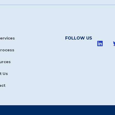
ervices
FOLLOW US
Process
urces
t Us
act