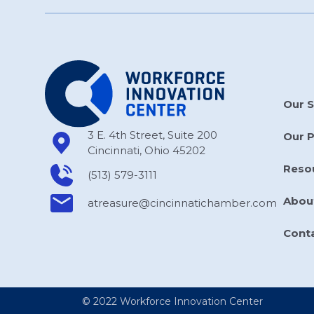
Our S
3 E. 4th Street, Suite 200
Our 
Cincinnati, Ohio 45202
Reso
(513) 579-3111
Abou
atreasure​@cincinnatichamber​.com
Cont
© 2022 Workforce Innovation Center