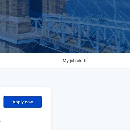
My
job
alerts
Apply now
y