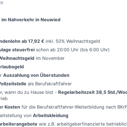
26
 im Nahverkehr in Neuwied
undenlohn ab 17,92 €
inkl. 50% Weihnachtsgeld
lage steuerfrei
schon ab 20:00 Uhr (bis 6:00 Uhr)
Weihnachtsgeld
im November
rlaubsgeld
er
Auszahlung von Überstunden
ollzeitstelle
als Berufskraftfahrer
r, wann du zu Hause bist -
Regelarbeitszeit 38,5 Std./Wo
rieb
r Kosten
für die Berufskraftfahrer-Weiterbildung nach BK
eitstellung von
Arbeitskleidung
tarbeiterangebote
wie z.B. arbeitgeberfinanzierte betriebli