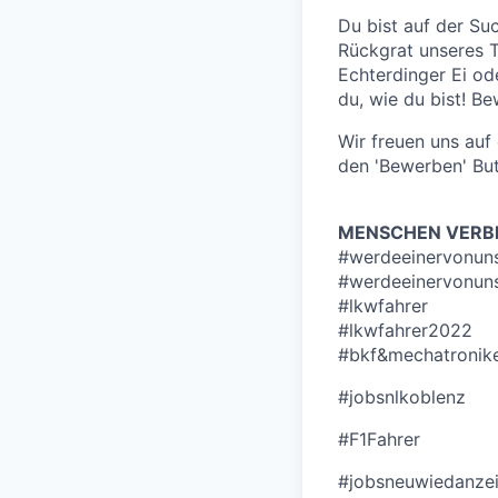
Du bist auf der Su
Rückgrat unseres T
Echterdinger Ei od
du, wie du bist! Be
Wir freuen uns au
den 'Bewerben' But
MENSCHEN VERBI
#werdeeinervonun
#werdeeinervonuns
#lkwfahrer
#lkwfahrer2022
#bkf&mechatronik
#jobsnlkoblenz
#F1Fahrer
#jobsneuwiedanze