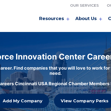
OUR SERVICES
O
Resources
About Us
C
rce Innovation Center Caree
areer. Find companies that you will love to work for
need.
careers Cincinnati USA Regional Chamber Members h
Add My Company
View Company Perks