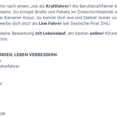
che nach einem Job als
Kraftfahrer
? Als Berufskraftfahrer 
eams. Du bringst Briefe und Pakete im Dreischichtbetrieb s
er Kamener Kreuz: du kennst dich aus und bleibst immer coo
werbe dich jetzt als
Lkw Fahrer
bei Deutsche Post DHL!
f deine Bewerbung
mit Lebenslauf
, am besten
online!
Klicke
ton.
NDEN, LEBEN VERBESSERN
s
lkwfahrer
er
ige