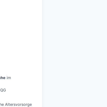
che
im
rFQG
che Altersvorsorge