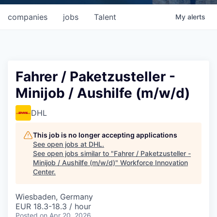
companies
jobs
Talent
My
alerts
Fahrer / Paketzusteller -
Minijob / Aushilfe (m/w/d)
DHL
This job is no longer accepting applications
See open jobs at
DHL
.
See open jobs similar to "
Fahrer / Paketzusteller -
Minijob / Aushilfe (m/w/d)
"
Workforce Innovation
Center
.
Wiesbaden, Germany
EUR 18.3-18.3 / hour
Posted
on Apr 20, 2026