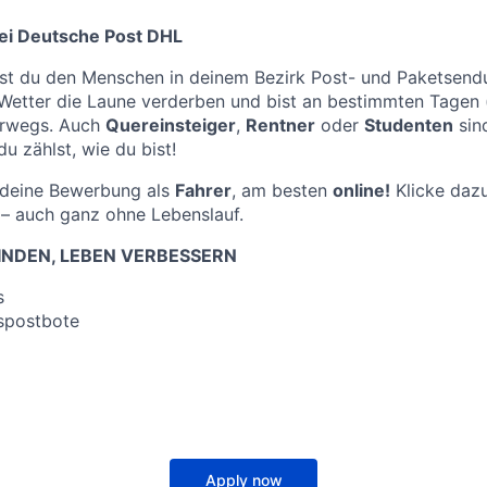
ei Deutsche Post DHL
st du den Menschen in deinem Bezirk Post- und Paketsendu
 Wetter die Laune verderben und bist an bestimmten Tagen
erwegs. Auch
Quereinsteiger
,
Rentner
oder
Studenten
sind
u zählst, wie du bist!
f deine Bewerbung als
Fahrer
, am besten
online!
Klicke dazu
– auch ganz ohne Lebenslauf.
NDEN, LEBEN VERBESSERN
s
spostbote
Apply now