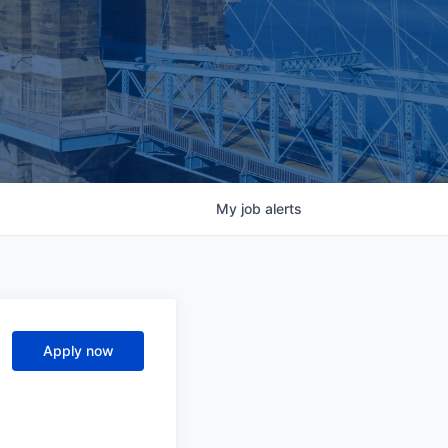
My
job
alerts
Apply now