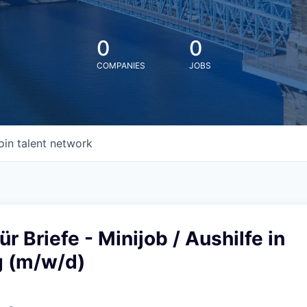
0
0
COMPANIES
JOBS
oin talent network
r Briefe - Minijob / Aushilfe in
g (m/w/d)