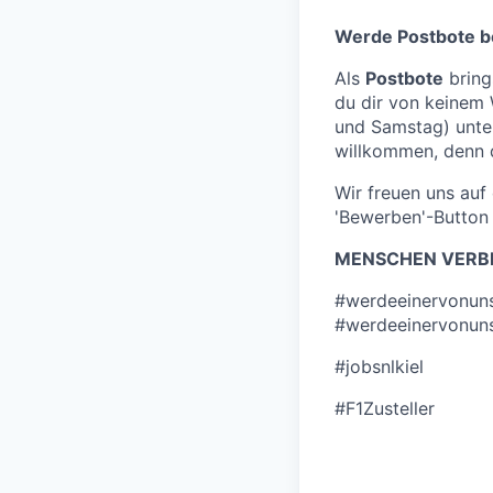
Werde Postbote b
Als
Postbote
bring
du dir von keinem
und Samstag) unt
willkommen, denn d
Wir freuen uns au
'Bewerben'-Button 
MENSCHEN VERBI
#werdeeinervonun
#werdeeinervonun
#jobsnlkiel
#F1Zusteller