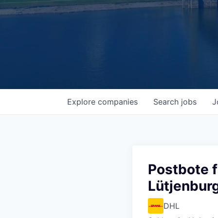
Explore
companies
Search
jobs
J
Postbote fü
Lütjenbur
DHL