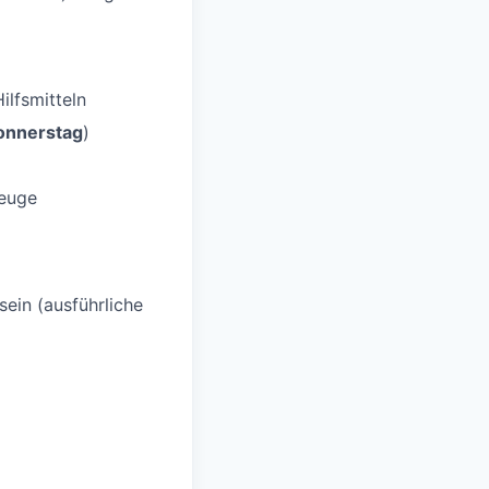
ilfsmitteln
onnerstag
)
zeuge
sein (ausführliche