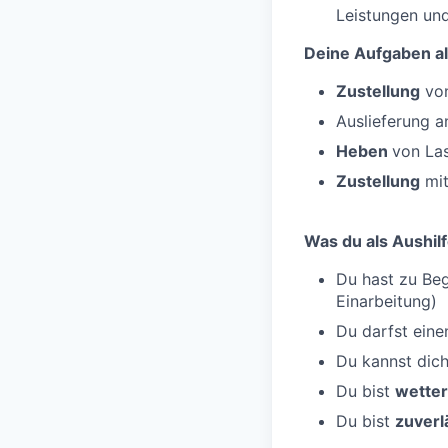
Leistungen un
Deine Aufgaben al
Zustellung
von
Auslieferung 
Heben
von La
Zustellung
mit
Was du als Aushilf
Du hast zu Be
Einarbeitung)
Du darfst ein
Du kannst dic
Du bist
wetter
Du bist
zuverl