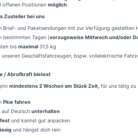
d offenen Positionen
möglich
s Zusteller bei uns
 Brief- und Paketsendungen mit zur Verfügung gestellten H
an bestimmten Tagen (
vorzugsweise Mittwoch und/oder D
sten bis
maximal
31,5 kg
 unseren Geschäftsfahrzeugen, bspw. vollelektrische Fahr
e / Abrufkraft bietest
ginn
mindestens 2 Wochen am Stück Zeit,
für uns tätig zu 
en
Pkw fahren
h auf Deutsch
unterhalten
fest
und kannst gut anpacken
ässig
und hängst dich rein