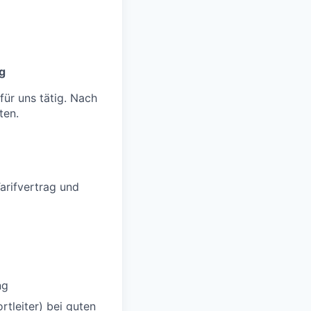
rg
ür uns tätig. Nach
ten.
rifvertrag und
ng
tleiter) bei guten