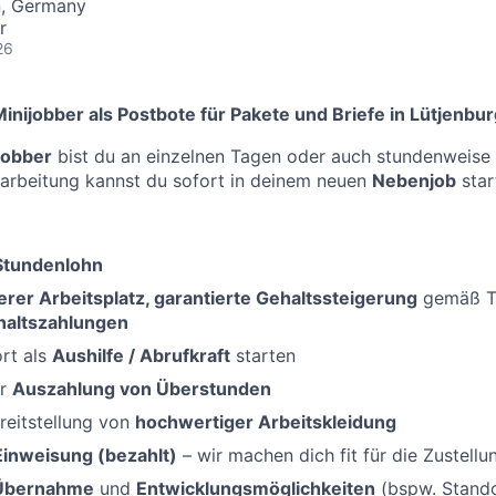
n, Germany
r
26
inijobber als Postbote für Pakete und Briefe in Lütjenbu
ijobber
bist du an einzelnen Tagen oder auch stundenweise f
narbeitung kannst du sofort in deinem neuen
Nebenjob
star
-Stundenlohn
erer Arbeitsplatz, garantierte Gehaltssteigerung
gemäß Ta
haltszahlungen
rt als
Aushilfe / Abrufkraft
starten
er
Auszahlung von Überstunden
reitstellung von
hochwertiger Arbeitskleidung
Einweisung (bezahlt)
– wir machen dich fit für die Zustellu
 Übernahme
und
Entwicklungsmöglichkeiten
(bspw. Standor