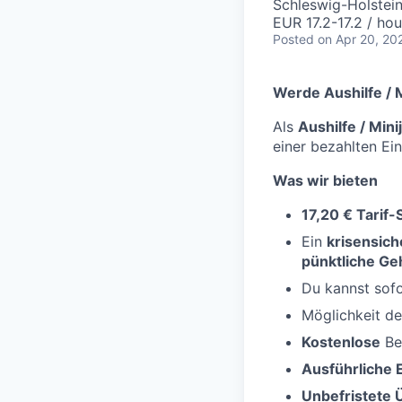
Schleswig-Holstei
EUR 17.2-17.2 / hou
Posted
on Apr 20, 20
Werde Aushilfe / M
Als
Aushilfe / Min
einer bezahlten Ei
Was wir bieten
17,20 € Tarif
Ein
krisensich
pünktliche Ge
Du kannst sofo
Möglichkeit d
Kostenlose
Be
Ausführliche 
Unbefristete