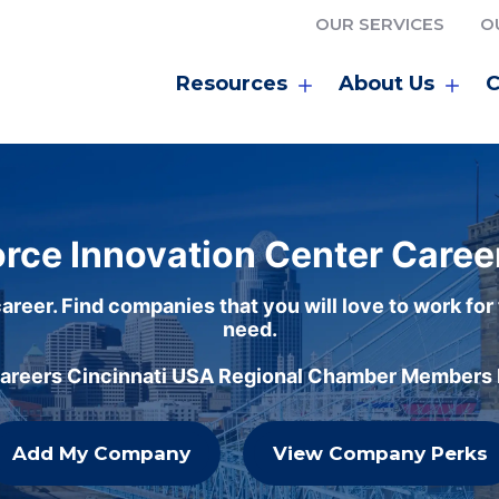
OUR SERVICES
O
Resources
About Us
C
rce Innovation Center Caree
areer. Find companies that you will love to work for
need.
careers Cincinnati USA Regional Chamber Members h
Add My Company
View Company Perks