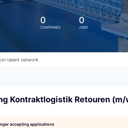
0
0
COMPANIES
JOBS
oin talent network
g Kontraktlogistik Retouren (m/
longer accepting applications