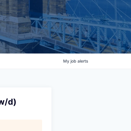
My
job
alerts
w/d)