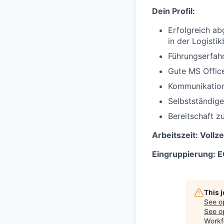
Dein Profil:
Erfolgreich ab
in der Logisti
Führungserfahr
Gute MS Office
Kommunikation
Selbstständige
Bereitschaft z
Arbeitszeit:
Vollze
Eingruppierung:
E
This 
See o
See op
Workf