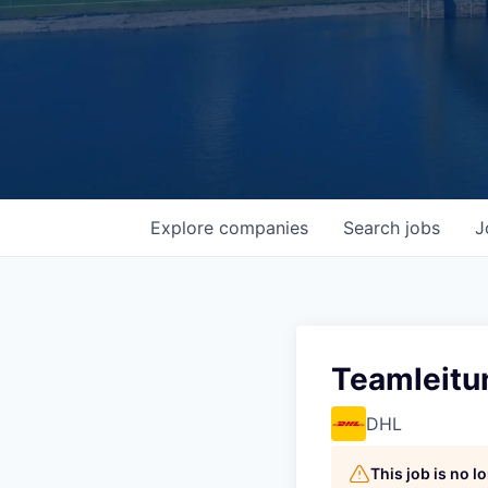
Explore
companies
Search
jobs
J
Teamleitun
DHL
This job is no 