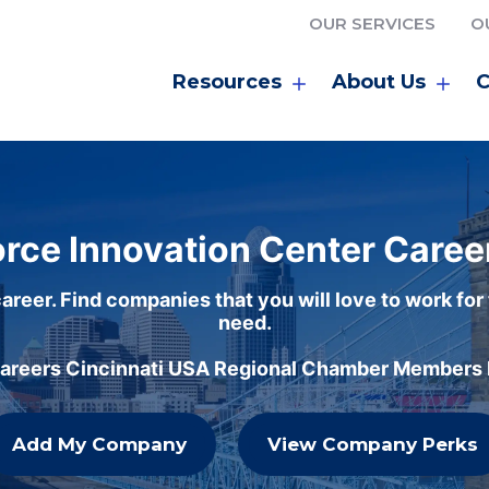
OUR SERVICES
O
Resources
About Us
C
rce Innovation Center Caree
areer. Find companies that you will love to work for
need.
careers Cincinnati USA Regional Chamber Members h
Add My Company
View Company Perks