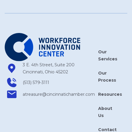
Our
Services
3 E. 4th Street, Suite 200
Cincinnati, Ohio 45202
Our
Process
(513) 579-3111
Resources
atreasure​@cincinnatichamber​.com
About
Us
Contact